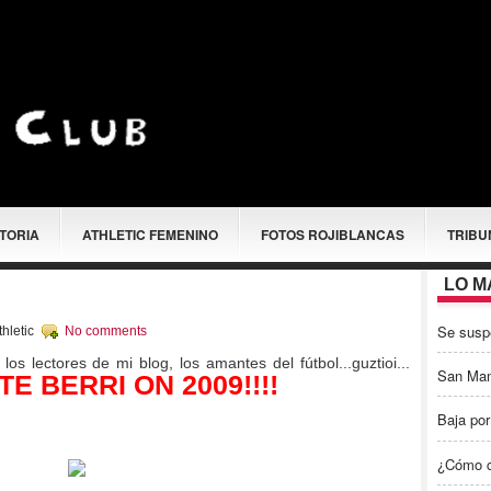
STORIA
ATHLETIC FEMENINO
FOTOS ROJIBLANCAS
TRIBU
LO M
Se susp
hletic
No comments
los lectores de mi blog, los amantes del fútbol...guztioi...
San Ma
E BERRI ON 2009!!!!
Baja por
¿Cómo c