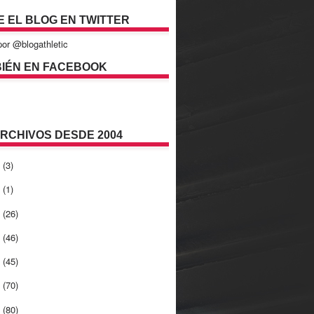
E EL BLOG EN TWITTER
or @blogathletic
IÉN EN FACEBOOK
ARCHIVOS DESDE 2004
2
(3)
1
(1)
0
(26)
9
(46)
8
(45)
7
(70)
6
(80)