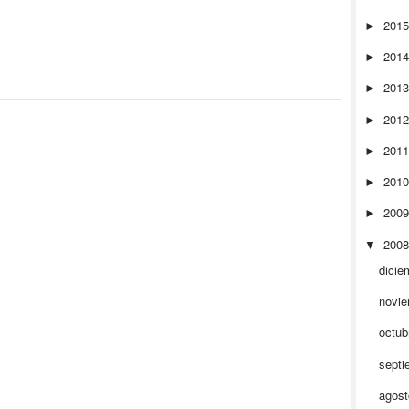
201
►
201
►
201
►
201
►
201
►
201
►
200
►
200
▼
dicie
novi
octub
septi
agos