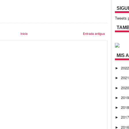
SIGU
Tweets p
TAMB
Inicio
Entrada antigua
MIS 
202
►
202
►
202
►
201
►
201
►
201
►
201
►