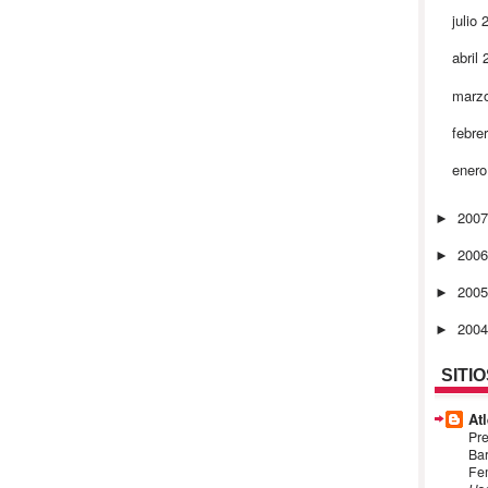
julio
abril
marz
febre
ener
200
►
200
►
200
►
200
►
SITI
Atl
Pre
Bar
Fem