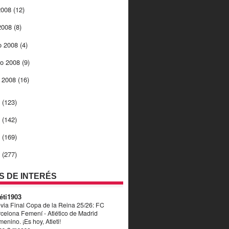
 2008
(12)
 2008
(8)
o 2008
(4)
ro 2008
(9)
o 2008
(16)
7
(123)
6
(142)
5
(169)
4
(277)
OS DE INTERÉS
éti1903
via Final Copa de la Reina 25/26: FC
celona Femení - Atlético de Madrid
enino. ¡Es hoy, Atleti!