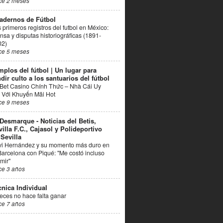
ce 2 meses
adernos de Fútbol
 primeros registros del futbol en México:
nsa y disputas historiográficas (1891-
02)
ce 5 meses
mplos del fútbol | Un lugar para
dir culto a los santuarios del fútbol
Bet Casino Chính Thức – Nhà Cái Uy
 Với Khuyến Mãi Hot
ce 9 meses
 Desmarque - Noticias del Betis,
villa F.C., Cajasol y Polideportivo
 Sevilla
vi Hernández y su momento más duro en
Barcelona con Piqué: "Me costó incluso
mir"
ce 3 años
cnica Individual
eces no hace falta ganar
ce 7 años