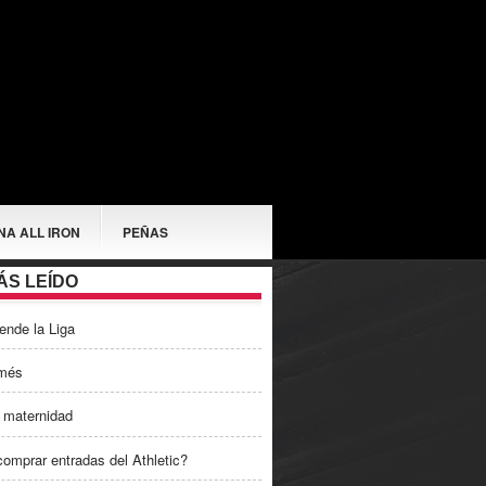
NA ALL IRON
PEÑAS
ÁS LEÍDO
ende la Liga
més
 maternidad
omprar entradas del Athletic?