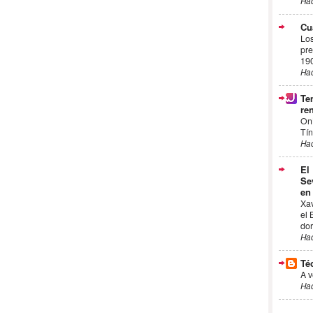
Ha
Cu
Los
pre
19
Ha
Te
ren
On
Tín
Ha
El
Se
en
Xa
el 
dor
Ha
Té
A v
Ha