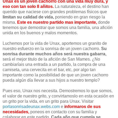
Unax es un joven cachorro con una vida muy dura, y
eso con tan solo 8 añitos.
La naturaleza, el destino han
querido que naciese con grandes problemas físicos que
limitan su calidad de vida,
poniendo en gran riesgo la
misma.
Este es nuestro partido mas importante,
donde
tenemos que demostrar que somos una familia, una afición
unida en los buenos y malos momentos.
Luchemos por la vida de Unax, aportemos un granito de
nuestro esfuerzo en la sonrisa de un joven cachorro.
Su
sonrisa durante muchos años será nuestra gabarra,
será el mejor titulo de la afición de San Mames. ¿No
cambiaríais una entrada a un partido, la compra de una
camiseta, una cervecita en el bar, etc, por algo tan
importante como la posibilidad de que un joven cachorro
pueda algún día llevar a sus hijos a nuestro templo?
Pues eso, Unax nos necesita. Demostremos lo que somos,
el valor de nuestro grito, y convirtamoslo en esta ocasión en
un grito por la vida, en un grito para Unax. Visitar
porlasonrisadeunax.webs.com
e
informaros de sus
necesidades,
poneos en contacto con su familia y
colaborar en este partido.
Cada año que cumpla se