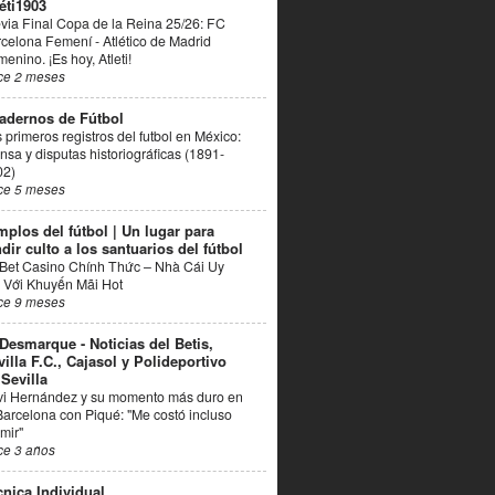
éti1903
via Final Copa de la Reina 25/26: FC
celona Femení - Atlético de Madrid
enino. ¡Es hoy, Atleti!
ce 2 meses
adernos de Fútbol
 primeros registros del futbol en México:
nsa y disputas historiográficas (1891-
02)
ce 5 meses
mplos del fútbol | Un lugar para
dir culto a los santuarios del fútbol
Bet Casino Chính Thức – Nhà Cái Uy
 Với Khuyến Mãi Hot
ce 9 meses
 Desmarque - Noticias del Betis,
villa F.C., Cajasol y Polideportivo
 Sevilla
vi Hernández y su momento más duro en
Barcelona con Piqué: "Me costó incluso
mir"
ce 3 años
cnica Individual