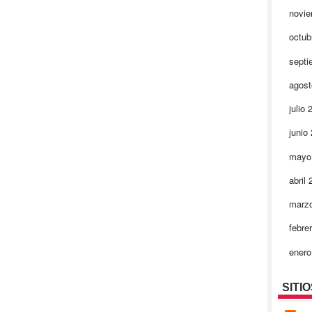
novi
octub
septi
agos
julio
junio
mayo
abril
marz
febre
ener
SITI