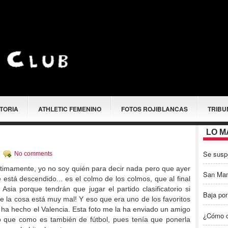
STORIA
ATHLETIC FEMENINO
FOTOS ROJIBLANCAS
TRIBU
LO M
Se susp
c
No comments
ltimamente, yo no soy quién para decir nada pero que ayer
San Ma
está descendido... es el colmo de los colmos, que al final
sia porque tendrán que jugar el partido clasificatorio si
Baja por
e la cosa está muy mal! Y eso que era uno de los favoritos
o ha hecho el Valencia. Esta foto me la ha enviado un amigo
¿Cómo c
o que como es también de fútbol, pues tenía que ponerla