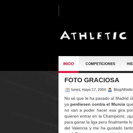
INICIO
COMPETICIONES
HI
FOTO GRACIOSA
SOBRE MÍ
lunes, mayo 17, 2004
BlogAthleti
No sé que le ha pasado al Madrid ú
ya
perdiesen contra el Murcia
que 
no van a poder hacer esa gira por A
quieren entrar en la Champions, ¡qu
para ganar la liga pero finalmente l
del Valencia y me ha gustado tant