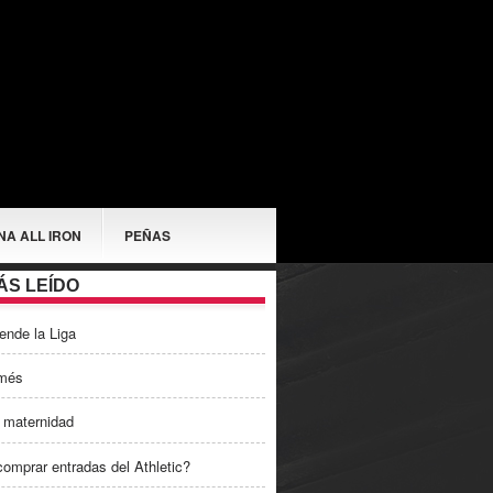
NA ALL IRON
PEÑAS
ÁS LEÍDO
ende la Liga
més
 maternidad
omprar entradas del Athletic?