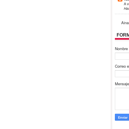
A v
Ha
Aina
FORM
Nombre
Correo e
Mensaj