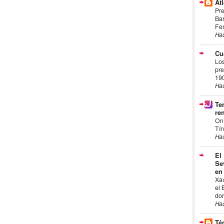
Atl
Pre
Bar
Fem
Ha
Cu
Los
pre
19
Ha
Te
ren
On
Tín
Ha
El
Se
en
Xa
el 
dor
Ha
Té