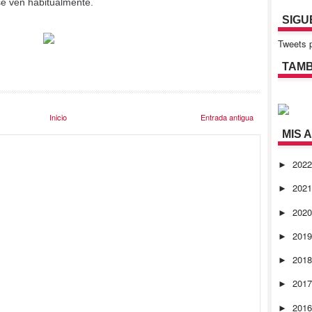
se ven habitualmente.
SIGU
Tweets p
TAMB
Inicio
Entrada antigua
MIS 
202
►
202
►
202
►
201
►
201
►
201
►
201
►