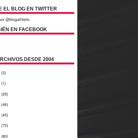
E EL BLOG EN TWITTER
or @blogathletic
IÉN EN FACEBOOK
ARCHIVOS DESDE 2004
2
(3)
1
(1)
0
(26)
9
(46)
8
(45)
7
(70)
6
(80)