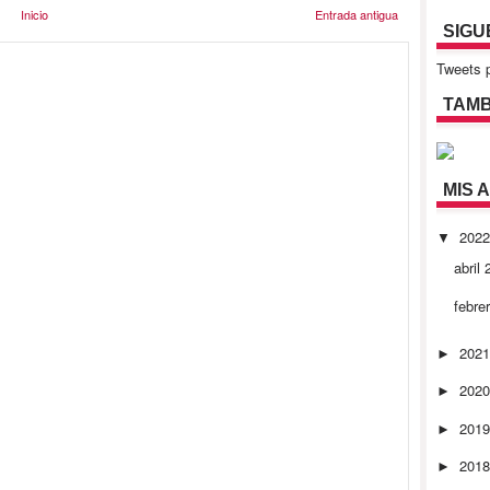
Inicio
Entrada antigua
SIGU
Tweets p
TAMB
MIS 
202
▼
abril
febre
202
►
202
►
201
►
201
►