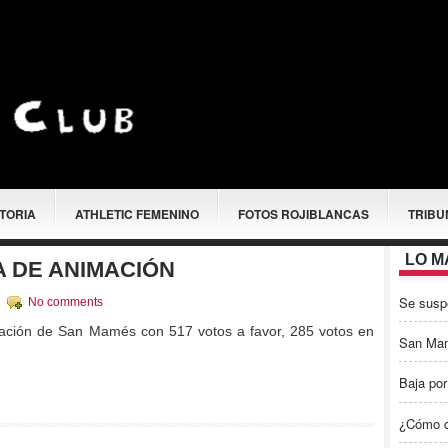
STORIA
ATHLETIC FEMENINO
FOTOS ROJIBLANCAS
TRIBU
LO M
 DE ANIMACIÓN
Se susp
c
No comments
ción de San Mamés con 517 votos a favor, 285 votos en
San Ma
Baja por
¿Cómo c