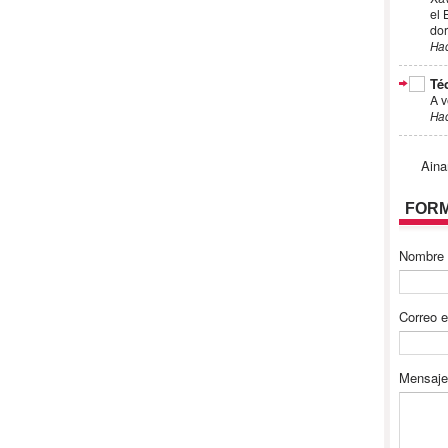
el 
dor
Ha
Té
A v
Ha
Aina
FORM
Nombre
Correo e
Mensaj