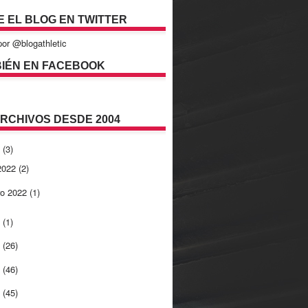
E EL BLOG EN TWITTER
or @blogathletic
IÉN EN FACEBOOK
ARCHIVOS DESDE 2004
2
(3)
 2022
(2)
ro 2022
(1)
1
(1)
0
(26)
9
(46)
8
(45)