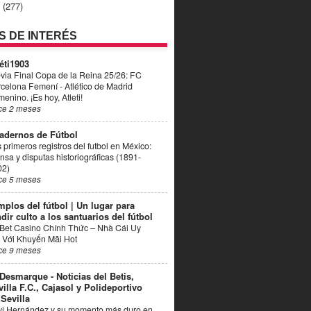
4
(277)
OS DE INTERÉS
éti1903
via Final Copa de la Reina 25/26: FC
celona Femení - Atlético de Madrid
enino. ¡Es hoy, Atleti!
ce 2 meses
adernos de Fútbol
 primeros registros del futbol en México:
nsa y disputas historiográficas (1891-
02)
ce 5 meses
mplos del fútbol | Un lugar para
dir culto a los santuarios del fútbol
Bet Casino Chính Thức – Nhà Cái Uy
 Với Khuyến Mãi Hot
ce 9 meses
 Desmarque - Noticias del Betis,
villa F.C., Cajasol y Polideportivo
 Sevilla
vi Hernández y su momento más duro en