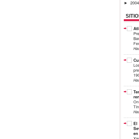
200
►
SITI
Atl
Pre
Bar
Fem
Ha
Cu
Los
pre
19
Ha
Te
ren
On
Tín
Ha
El
Se
en
Xa