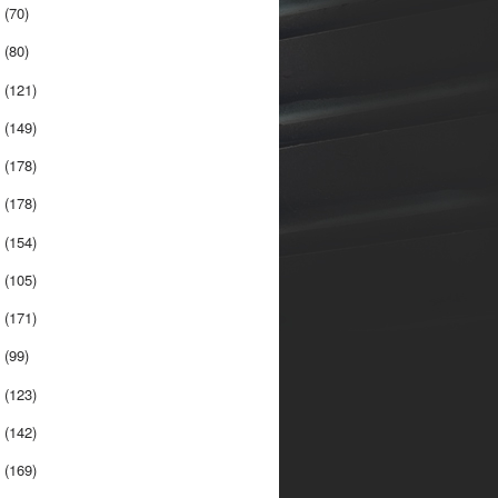
7
(70)
6
(80)
5
(121)
4
(149)
3
(178)
2
(178)
1
(154)
0
(105)
9
(171)
8
(99)
7
(123)
6
(142)
5
(169)