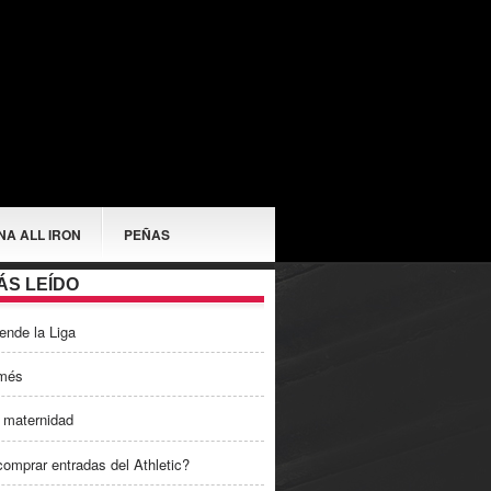
NA ALL IRON
PEÑAS
ÁS LEÍDO
ende la Liga
més
 maternidad
omprar entradas del Athletic?