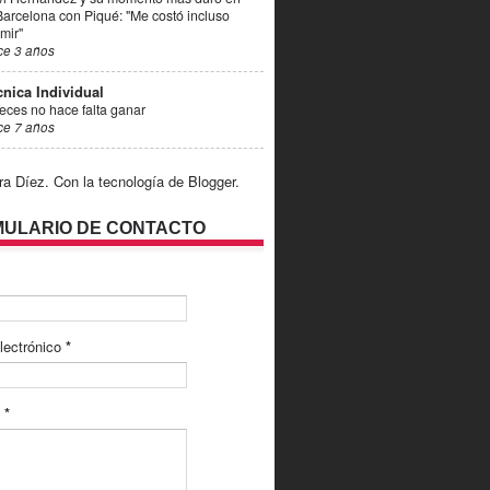
Barcelona con Piqué: "Me costó incluso
mir"
ce 3 años
cnica Individual
eces no hace falta ganar
ce 7 años
ra Díez. Con la tecnología de
Blogger
.
ULARIO DE CONTACTO
lectrónico
*
e
*