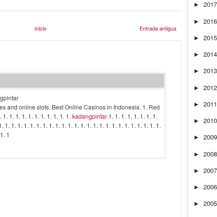
201
►
201
►
Inicio
Entrada antigua
201
►
201
►
201
►
201
►
gpintar
201
►
es and online slots. Best Online Casinos in Indonesia. 1. Red
 1. 1. 1. 1. 1. 1. 1. 1. 1. 1. 1.
kadangpintar
1. 1. 1. 1. 1. 1. 1. 1.
201
►
. 1. 1. 1. 1. 1. 1. 1. 1. 1. 1. 1. 1. 1. 1. 1. 1. 1. 1. 1. 1. 1. 1. 1. 1. 1.
 1. 1
200
►
200
►
200
►
200
►
200
►