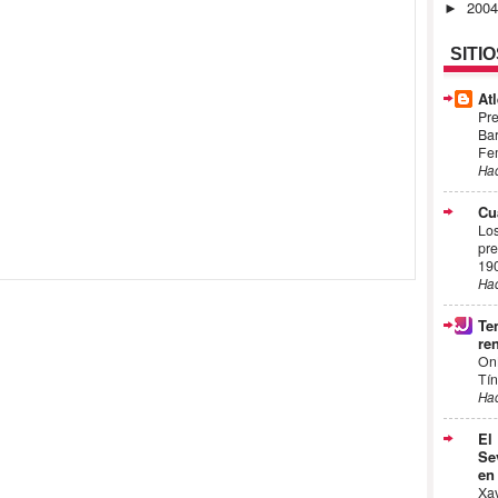
200
►
SITI
Atl
Pre
Bar
Fem
Ha
Cu
Los
pre
19
Ha
Te
ren
On
Tín
Ha
El
Se
en
Xa