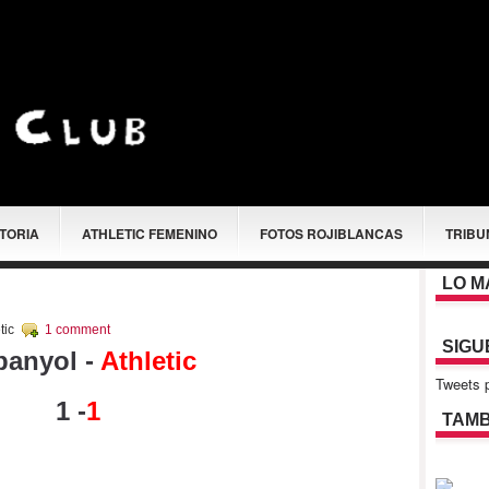
STORIA
ATHLETIC FEMENINO
FOTOS ROJIBLANCAS
TRIBU
LO M
tic
1 comment
SIGU
panyol -
Athletic
Tweets p
1 -
1
TAMB