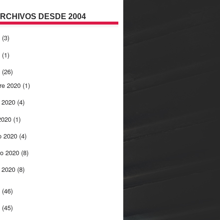
ARCHIVOS DESDE 2004
2
(3)
1
(1)
0
(26)
re 2020
(1)
 2020
(4)
 2020
(1)
o 2020
(4)
ro 2020
(8)
o 2020
(8)
9
(46)
8
(45)