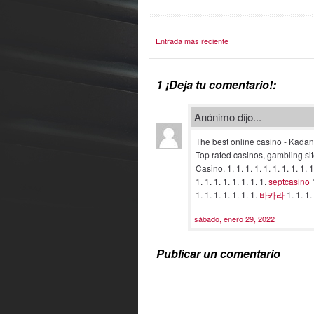
Entrada más reciente
1 ¡Deja tu comentario!:
Anónimo dijo...
The best online casino - Kadan
Top rated casinos, gambling sit
Casino. 1. 1. 1. 1. 1. 1. 1. 1. 1. 1.
1. 1. 1. 1. 1. 1. 1. 1.
septcasino
1
1. 1. 1. 1. 1. 1. 1.
바카라
1. 1. 1.
sábado, enero 29, 2022
Publicar un comentario