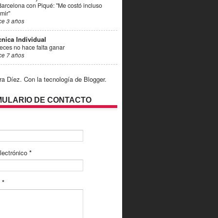
Barcelona con Piqué: "Me costó incluso
mir"
ce 3 años
cnica Individual
eces no hace falta ganar
ce 7 años
ra Díez. Con la tecnología de
Blogger
.
ULARIO DE CONTACTO
lectrónico
*
e
*