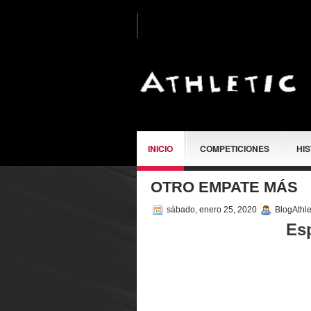
INICIO
COMPETICIONES
HI
OTRO EMPATE MÁS
SOBRE MÍ
sábado, enero 25, 2020
BlogAthle
Es