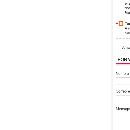
el 
dor
Ha
Té
A v
Ha
Aina
FORM
Nombre
Correo e
Mensaj