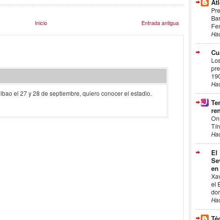
Atl
Pre
Bar
Inicio
Entrada antigua
Fem
Ha
Cu
Los
pre
19
Ha
lbao el 27 y 28 de septiembre, quiero conocer el estadio.
Te
ren
On
Tín
Ha
El
Se
en
Xa
el 
dor
Ha
Té