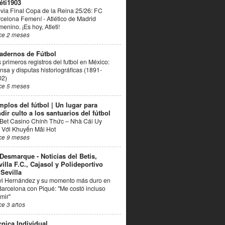
éti1903
via Final Copa de la Reina 25/26: FC
celona Femení - Atlético de Madrid
enino. ¡Es hoy, Atleti!
ce 2 meses
adernos de Fútbol
 primeros registros del futbol en México:
nsa y disputas historiográficas (1891-
02)
ce 5 meses
mplos del fútbol | Un lugar para
dir culto a los santuarios del fútbol
Bet Casino Chính Thức – Nhà Cái Uy
 Với Khuyến Mãi Hot
ce 9 meses
 Desmarque - Noticias del Betis,
villa F.C., Cajasol y Polideportivo
 Sevilla
vi Hernández y su momento más duro en
Barcelona con Piqué: "Me costó incluso
mir"
ce 3 años
cnica Individual