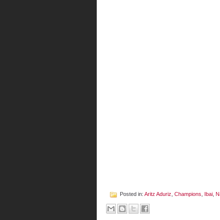
Posted in:
Aritz Aduriz
,
Champions
,
Ibai
,
N