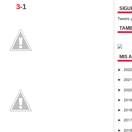
3
-1
SIGU
Tweets p
TAMB
MIS 
202
►
202
►
202
►
201
►
201
►
201
►
201
►