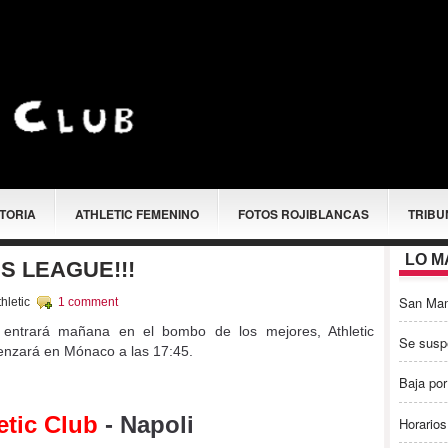
STORIA
ATHLETIC FEMENINO
FOTOS ROJIBLANCAS
TRIBU
LO M
S LEAGUE!!!
San Ma
hletic
1 comment
y entrará mañana en el bombo de los mejores, Athletic
Se susp
enzará en Mónaco a las 17:45.
Baja por
etic Club
- Napoli
Horarios