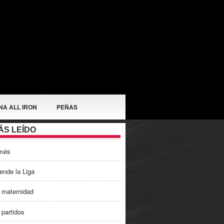
NA ALL IRON
PEÑAS
ÁS LEÍDO
més
ende la Liga
 maternidad
 partidos