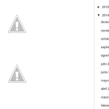
201
►
201
▼
dicie
novi
octub
septi
agos
julio
junio
mayo
abril
marz
febre