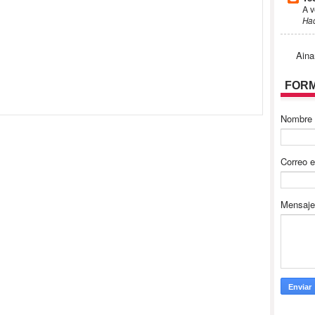
A v
Ha
Aina
FORM
Nombre
Correo e
Mensaj