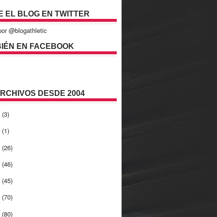
E EL BLOG EN TWITTER
or @blogathletic
IÉN EN FACEBOOK
ARCHIVOS DESDE 2004
2
(3)
1
(1)
0
(26)
9
(46)
8
(45)
7
(70)
6
(80)