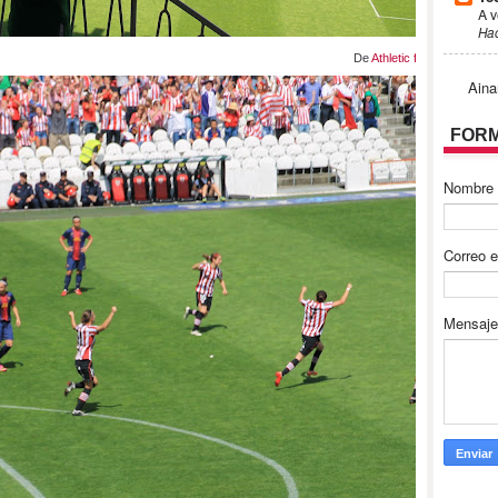
A v
Ha
De
Athletic femenino
Aina
FORM
Nombre
Correo e
Mensaj