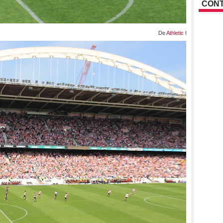
CONT
De
Athletic femenino