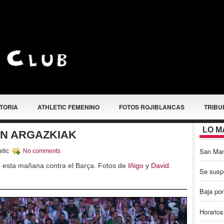
STORIA
ATHLETIC FEMENINO
FOTOS ROJIBLANCAS
TRIBU
LO M
N ARGAZKIAK
San Ma
etic
No comments
de esta mañana contra el Barça. Fotos de
Iñigo
y
David.
Se susp
Baja por
Horarios