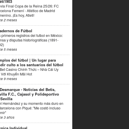
éti1903
via Final Copa de la Reina 25/26: FC
celona Femení - Atlético de Madrid
enino. ¡Es hoy, Atleti!
ce 2 meses
adernos de Fútbol
 primeros registros del futbol en México:
nsa y disputas historiográficas (1891-
02)
ce 5 meses
mplos del fútbol | Un lugar para
dir culto a los santuarios del fútbol
Bet Casino Chính Thức – Nhà Cái Uy
 Với Khuyến Mãi Hot
ce 9 meses
 Desmarque - Noticias del Betis,
villa F.C., Cajasol y Polideportivo
 Sevilla
vi Hernández y su momento más duro en
Barcelona con Piqué: "Me costó incluso
mir"
ce 3 años
cnica Individual