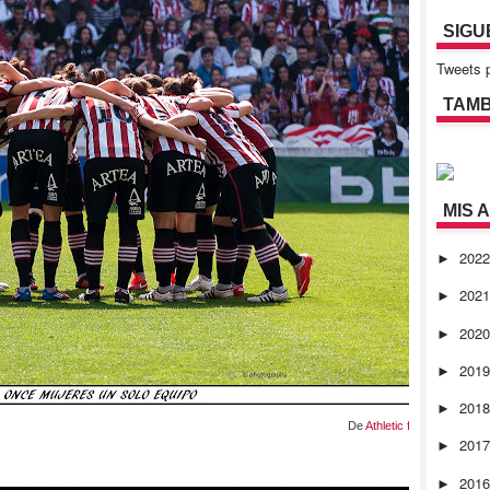
SIGU
Tweets p
TAMB
MIS 
202
►
202
►
202
►
201
►
201
►
De
Athletic femenino
201
►
201
►