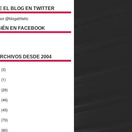
E EL BLOG EN TWITTER
or @blogathletic
IÉN EN FACEBOOK
ARCHIVOS DESDE 2004
2
(3)
1
(1)
0
(26)
9
(46)
8
(45)
7
(70)
6
(80)