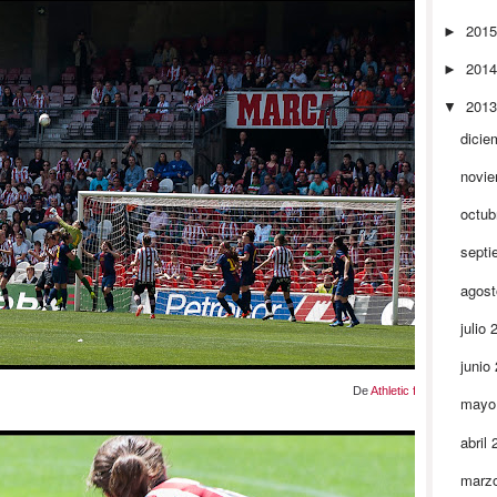
201
►
201
►
201
▼
dicie
novi
octub
septi
agos
julio
junio
De
Athletic femenino
mayo
abril
marz