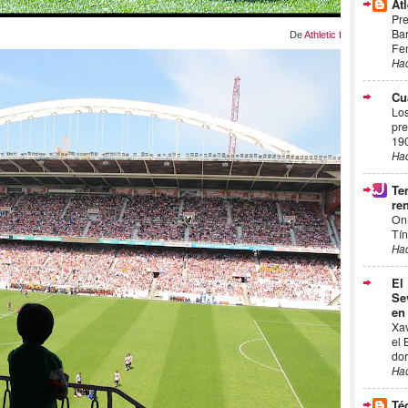
Atl
Pre
Bar
De
Athletic femenino
Fem
Ha
Cu
Los
pre
19
Ha
Te
ren
On
Tín
Ha
El
Se
en
Xa
el 
dor
Ha
Té