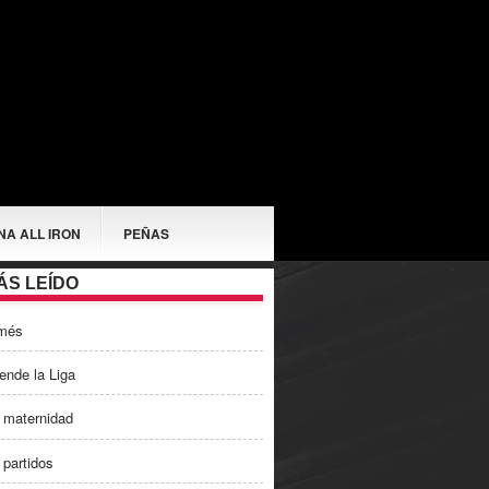
NA ALL IRON
PEÑAS
ÁS LEÍDO
més
ende la Liga
 maternidad
 partidos