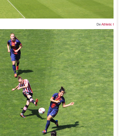
De
Athletic femenino