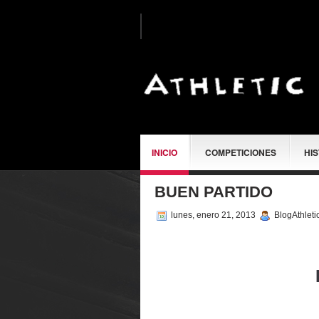
INICIO
COMPETICIONES
HI
BUEN PARTIDO
SOBRE MÍ
lunes, enero 21, 2013
BlogAthleti