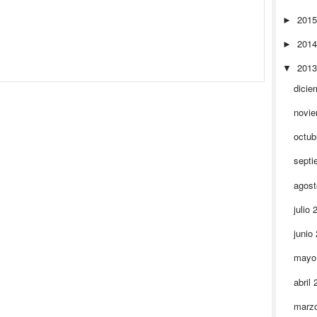
201
►
201
►
201
▼
dicie
novi
octub
septi
agos
julio
junio
mayo
abril
marz