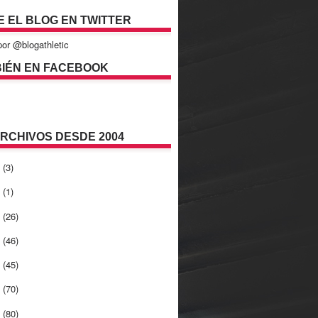
E EL BLOG EN TWITTER
or @blogathletic
IÉN EN FACEBOOK
ARCHIVOS DESDE 2004
2
(3)
1
(1)
0
(26)
9
(46)
8
(45)
7
(70)
6
(80)