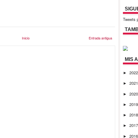
SIGU
Tweets p
TAMB
Inicio
Entrada antigua
MIS 
202
►
202
►
202
►
201
►
201
►
201
►
201
►