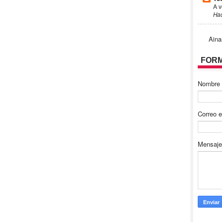
A v
Ha
Aina
FORM
Nombre
Correo e
Mensaj