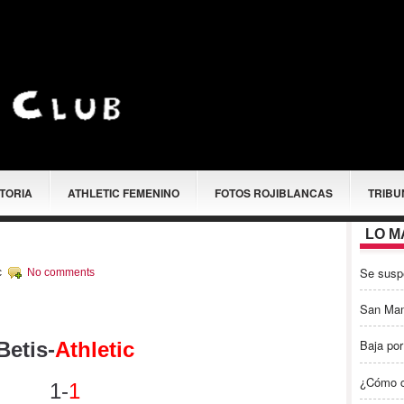
STORIA
ATHLETIC FEMENINO
FOTOS ROJIBLANCAS
TRIBU
LO M
Se susp
c
No comments
San Ma
Baja por
Betis-
Athletic
¿Cómo c
1-
1