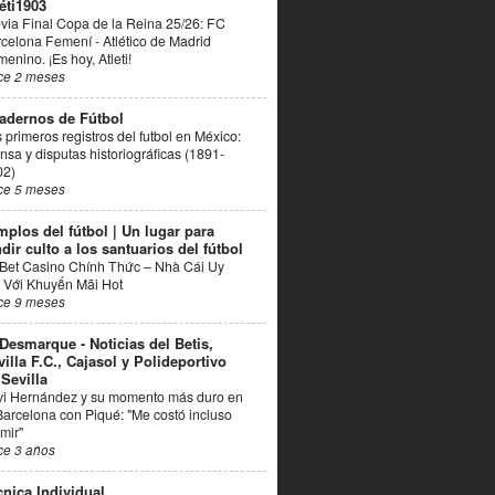
éti1903
via Final Copa de la Reina 25/26: FC
celona Femení - Atlético de Madrid
enino. ¡Es hoy, Atleti!
ce 2 meses
adernos de Fútbol
 primeros registros del futbol en México:
nsa y disputas historiográficas (1891-
02)
ce 5 meses
mplos del fútbol | Un lugar para
dir culto a los santuarios del fútbol
Bet Casino Chính Thức – Nhà Cái Uy
 Với Khuyến Mãi Hot
ce 9 meses
 Desmarque - Noticias del Betis,
villa F.C., Cajasol y Polideportivo
 Sevilla
vi Hernández y su momento más duro en
Barcelona con Piqué: "Me costó incluso
mir"
ce 3 años
cnica Individual