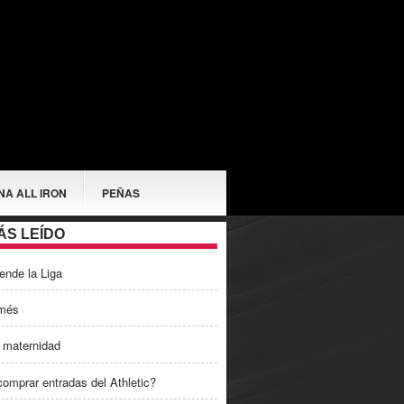
NA ALL IRON
PEÑAS
ÁS LEÍDO
ende la Liga
més
 maternidad
omprar entradas del Athletic?