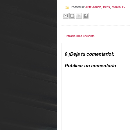
Posted in:
Aritz Aduriz
,
Betis
,
Marca Tv
Entrada más reciente
0 ¡Deja tu comentario!:
Publicar un comentario