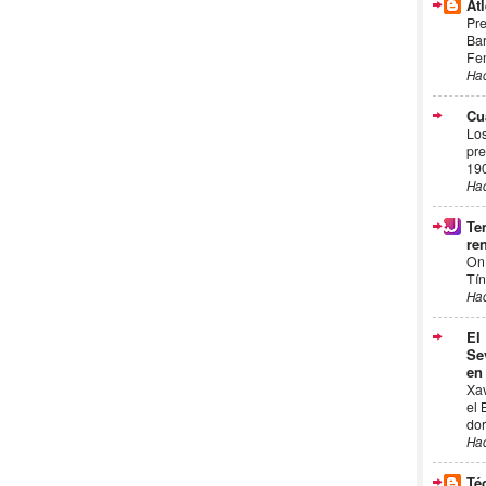
Atl
Pre
Bar
Fem
Ha
Cu
Los
pre
19
Ha
Te
ren
On
Tín
Ha
El
Se
en
Xa
el 
dor
Ha
Té