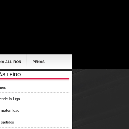
NA ALL IRON
PEÑAS
ÁS LEÍDO
més
ende la Liga
 maternidad
 partidos