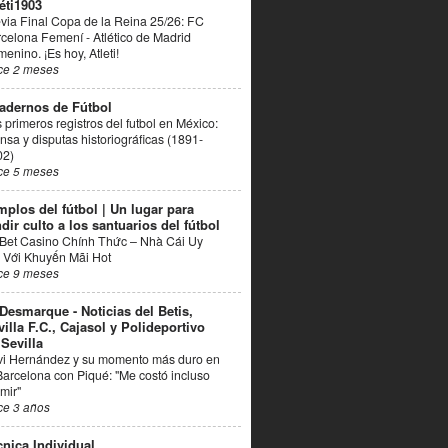
éti1903
via Final Copa de la Reina 25/26: FC
celona Femení - Atlético de Madrid
enino. ¡Es hoy, Atleti!
ce 2 meses
adernos de Fútbol
 primeros registros del futbol en México:
nsa y disputas historiográficas (1891-
02)
ce 5 meses
mplos del fútbol | Un lugar para
dir culto a los santuarios del fútbol
Bet Casino Chính Thức – Nhà Cái Uy
 Với Khuyến Mãi Hot
ce 9 meses
 Desmarque - Noticias del Betis,
villa F.C., Cajasol y Polideportivo
 Sevilla
vi Hernández y su momento más duro en
Barcelona con Piqué: "Me costó incluso
mir"
ce 3 años
cnica Individual