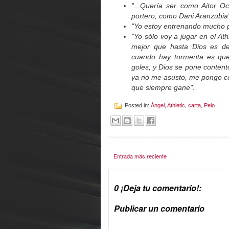
"...Quería ser como Aitor O
portero, como Dani Aranzubia
"Yo estoy entrenando mucho pa
"Yo sólo voy a jugar en el At
mejor que hasta Dios es del
cuando hay tormenta es que 
goles, y Dios se pone content
ya no me asusto, me pongo con
que siempre gane".
Posted in:
Ángel
,
Athletic
,
carta
,
Peio
Entrada más reciente
0 ¡Deja tu comentario!:
Publicar un comentario