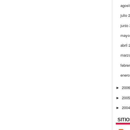
agos
julio
junio
mayo
abril
marz
febre
ener
200
►
200
►
200
►
SITI