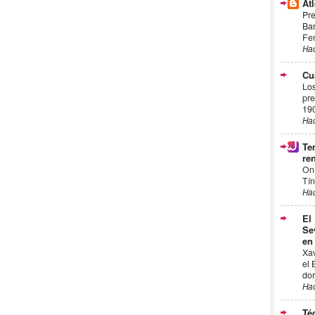
Atl
Pre
Bar
Fem
Ha
Cu
Los
pre
19
Ha
Te
ren
On
Tín
Ha
El
Se
en
Xa
el 
dor
Ha
Té