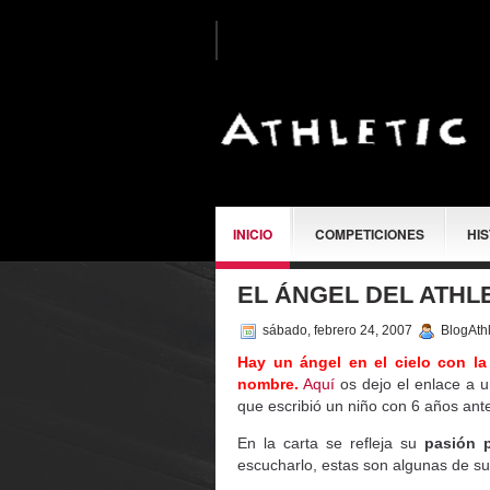
INICIO
COMPETICIONES
HI
EL ÁNGEL DEL ATHL
SOBRE MÍ
sábado, febrero 24, 2007
BlogAthl
Hay un ángel en el cielo con la
nombre.
Aquí
os dejo el enlace a u
que escribió un niño con 6 años ante
En la carta se refleja su
pasión p
escucharlo, estas son algunas de su