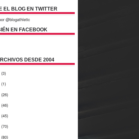
E EL BLOG EN TWITTER
or @blogathletic
IÉN EN FACEBOOK
ARCHIVOS DESDE 2004
2
(3)
1
(1)
0
(26)
9
(46)
8
(45)
7
(70)
6
(80)