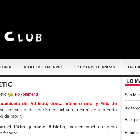
STORIA
ATHLETIC FEMENINO
FOTOS ROJIBLANCAS
TRIBU
LO M
ETIC
San Ma
etic
No comments
 camiseta del Athletic, dorsal número uno, y Peio de
Se susp
na página donde podréis escuchar la lectura de una carta
s de morir.
Baja por
or el fútbol y por el Athletic
, merece mucho la pena
Horarios
s frases: