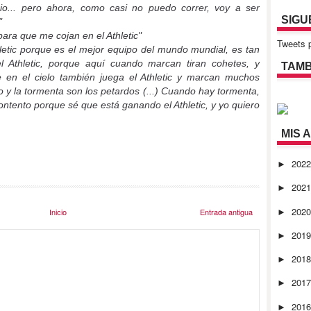
cio... pero ahora, como casi no puedo correr, voy a ser
SIGU
"
ra que me cojan en el Athletic"
Tweets p
hletic porque es el mejor equipo del mundo mundial, es tan
 Athletic, porque aquí cuando marcan tiran cohetes, y
TAMB
en el cielo también juega el Athletic y marcan muchos
o y la tormenta son los petardos (...) Cuando hay tormenta,
tento porque sé que está ganando el Athletic, y yo quiero
MIS 
202
►
202
►
202
Inicio
Entrada antigua
►
201
►
201
►
201
►
201
►