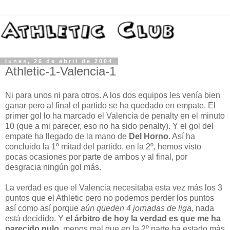
lunes, 26 de abril de 2004
Athletic-1-Valencia-1
Ni para unos ni para otros. A los dos equipos les venía bien
ganar pero al final el partido se ha quedado en empate. El
primer gol lo ha marcado el Valencia de penalty en el minuto
10 (que a mi parecer, eso no ha sido penalty). Y el gol del
empate ha llegado de la mano de
Del Horno
. Así ha
concluido la 1º mitad del partido, en la 2º, hemos visto
pocas ocasiones por parte de ambos y al final, por
desgracia ningún gol más.
La verdad es que el Valencia necesitaba esta vez más los 3
puntos que el Athletic pero no podemos perder los puntos
así como así porque
aún queden 4 jornadas de liga
, nada
está decidido. Y
el árbitro de hoy la verdad es que me ha
parecido nulo
, menos mal que en la 2º parte ha estado más