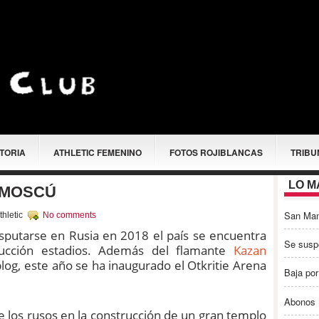
STORIA
ATHLETIC FEMENINO
FOTOS ROJIBLANCAS
TRIBU
LO M
 MOSCÚ
San Ma
hletic
No comments
sputarse en Rusia en 2018 el país se encuentra
Se susp
ucción estadios. Además del flamante
Kazan
og, este año se ha inaugurado el Otkritie Arena
Baja por
Abonos 
 los rusos en la construcción de un gran templo