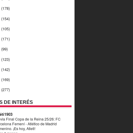
2
(178)
1
(154)
0
(105)
9
(171)
8
(99)
7
(123)
6
(142)
5
(169)
4
(277)
OS DE INTERÉS
éti1903
via Final Copa de la Reina 25/26: FC
celona Femení - Atlético de Madrid
enino. ¡Es hoy, Atleti!