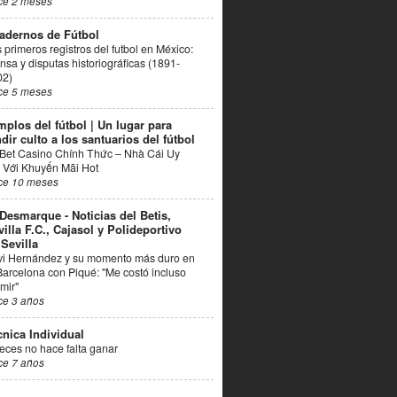
ce 2 meses
adernos de Fútbol
 primeros registros del futbol en México:
nsa y disputas historiográficas (1891-
02)
ce 5 meses
mplos del fútbol | Un lugar para
dir culto a los santuarios del fútbol
Bet Casino Chính Thức – Nhà Cái Uy
 Với Khuyến Mãi Hot
ce 10 meses
 Desmarque - Noticias del Betis,
villa F.C., Cajasol y Polideportivo
 Sevilla
vi Hernández y su momento más duro en
Barcelona con Piqué: "Me costó incluso
mir"
ce 3 años
cnica Individual
eces no hace falta ganar
ce 7 años