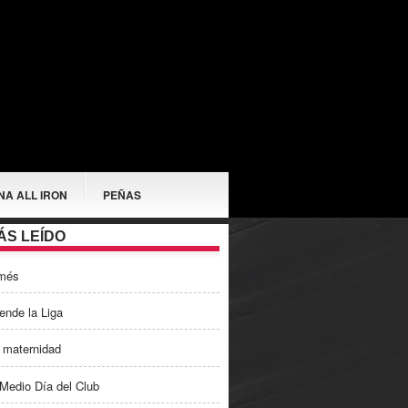
NA ALL IRON
PEÑAS
ÁS LEÍDO
més
ende la Liga
 maternidad
Medio Día del Club