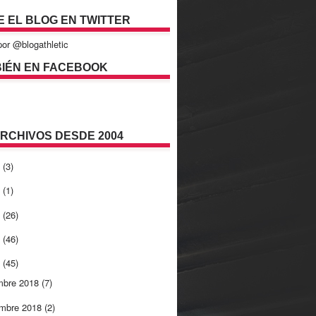
E EL BLOG EN TWITTER
or @blogathletic
IÉN EN FACEBOOK
ARCHIVOS DESDE 2004
2
(3)
1
(1)
0
(26)
9
(46)
8
(45)
mbre 2018
(7)
embre 2018
(2)