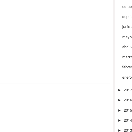
octub
septi
junio
mayo
abril
marz
febre
ener
201
►
201
►
201
►
201
►
201
►