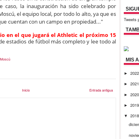
te caso, la inauguración ha sido celebrado por
SIGU
oscú, el equipo local, por todo lo alto, ya que es
Tweets p
 que cuentan con un campo en propiedad..."
TAMB
io en el que jugará el Athletic el próximo 15
 de estadios de fútbol más completo y lee todo al
MIS 
 Moscú
202
►
202
►
Inicio
Entrada antigua
202
►
201
►
201
▼
dicie
novi