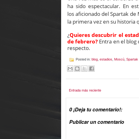
ha sido espectacular. En es
los
aficionado
del Spartak de M
la primera vez en su historia
¿
Quieres descubrir el estad
de febrero?
Entra en el blog
respecto.
Posted in:
blog
,
estadios
,
Moscú
,
Spartak
Entrada más reciente
0 ¡Deja tu comentario!:
Publicar un comentario