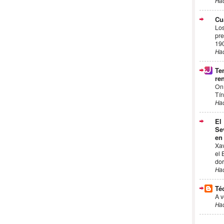
Ha
Cu
Los
pre
19
Ha
Te
ren
On
Tín
Ha
El
Se
en
Xa
el 
dor
Ha
Té
A v
Ha