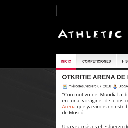
INICIO
COMPETICIONES
HI
OTKRITIE ARENA DE
SOBRE MÍ
miércoles, febrero 07, 2018
BlogAt
"Con motivo del Mundial a di
en una vorágine de constr
Arena
que ya vimos en este bl
de Moscú.
Una vez más es el esfuerzo de