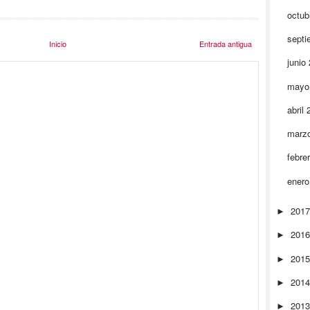
octub
septi
Inicio
Entrada antigua
junio
mayo
abril
marz
febre
ener
201
►
201
►
201
►
201
►
201
►