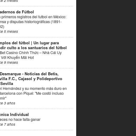
ce 2 meses
adernos de Fútbol
 primeros registros del futbol en México:
nsa y disputas historiográficas (1891-
02)
ce 5 meses
mplos del fútbol | Un lugar para
dir culto a los santuarios del fútbol
Bet Casino Chính Thức – Nhà Cái Uy
 Với Khuyến Mãi Hot
ce 9 meses
 Desmarque - Noticias del Betis,
villa F.C., Cajasol y Polideportivo
 Sevilla
vi Hernández y su momento más duro en
Barcelona con Piqué: "Me costó incluso
mir"
ce 3 años
cnica Individual
eces no hace falta ganar
ce 7 años