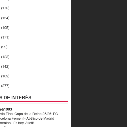
2
(178)
1
(154)
0
(105)
9
(171)
8
(99)
7
(123)
6
(142)
5
(169)
4
(277)
OS DE INTERÉS
éti1903
via Final Copa de la Reina 25/26: FC
celona Femení - Atlético de Madrid
enino. ¡Es hoy, Atleti!