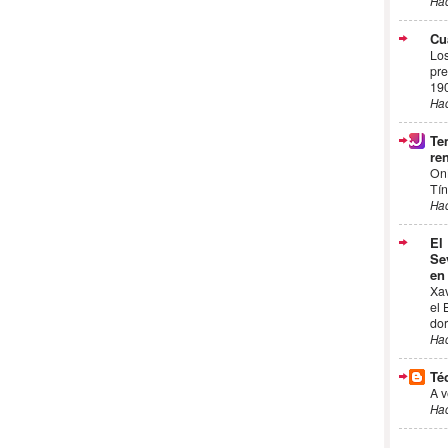
Ha
Cu
Los
pre
19
Ha
Te
ren
On
Tín
Ha
El
Se
en
Xa
el 
dor
Ha
Té
A v
Ha