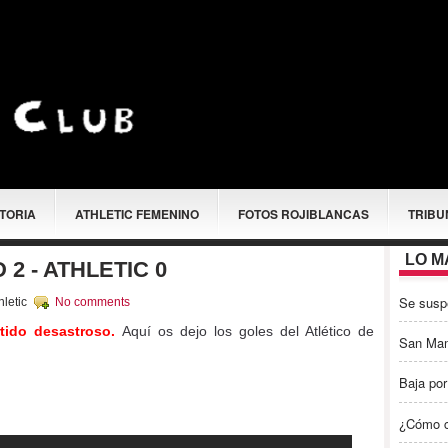
STORIA
ATHLETIC FEMENINO
FOTOS ROJIBLANCAS
TRIBU
LO M
2 - ATHLETIC 0
Se susp
hletic
No comments
rtido desastroso.
Aquí os dejo los goles del Atlético de
San Ma
Baja por
¿Cómo c