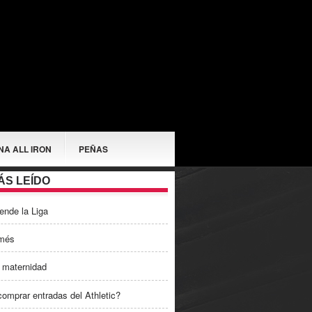
NA ALL IRON
PEÑAS
ÁS LEÍDO
ende la Liga
més
 maternidad
omprar entradas del Athletic?