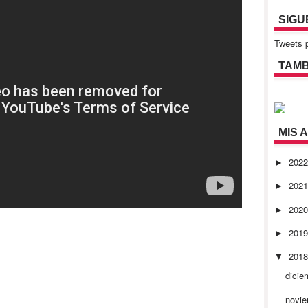
SIGU
Tweets p
TAMB
MIS 
202
►
202
►
202
►
201
►
201
▼
dicie
novi