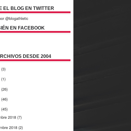
E EL BLOG EN TWITTER
or @blogathletic
IÉN EN FACEBOOK
ARCHIVOS DESDE 2004
2
(3)
1
(1)
0
(26)
9
(46)
8
(45)
mbre 2018
(7)
embre 2018
(2)