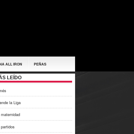
NA ALL IRON
PEÑAS
ÁS LEÍDO
més
ende la Liga
 maternidad
 partidos