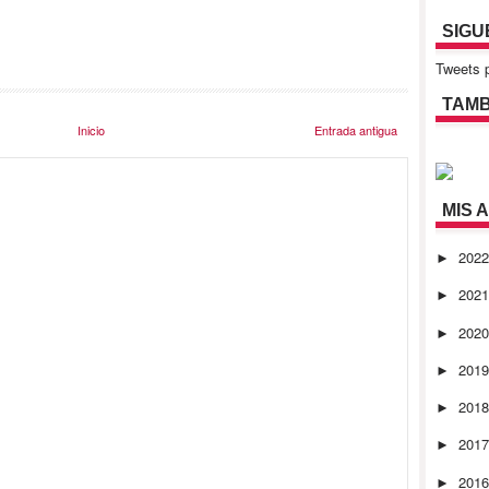
SIGU
Tweets p
TAMB
Inicio
Entrada antigua
MIS 
202
►
202
►
202
►
201
►
201
►
201
►
201
►