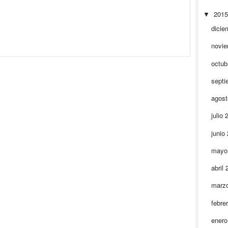
201
▼
dicie
novi
octub
septi
agos
julio
junio
mayo
abril
marz
febre
ener