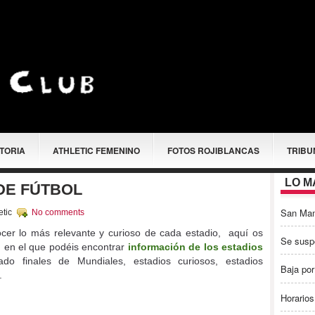
STORIA
ATHLETIC FEMENINO
FOTOS ROJIBLANCAS
TRIBU
LO M
DE FÚTBOL
San Ma
etic
No comments
nocer lo más relevante y curioso de cada estadio, aquí os
Se susp
, en el que podéis encontrar
información de los estadios
o finales de Mundiales, estadios curiosos, estadios
Baja por
.
Horarios