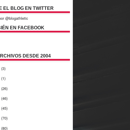
E EL BLOG EN TWITTER
or @blogathletic
IÉN EN FACEBOOK
ARCHIVOS DESDE 2004
2
(3)
1
(1)
0
(26)
9
(46)
8
(45)
7
(70)
6
(80)