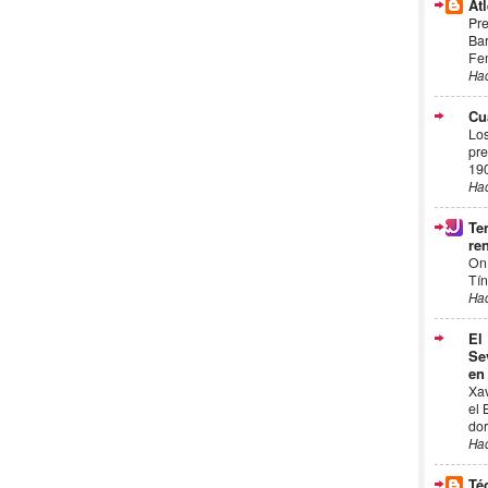
Atl
Pre
Bar
Fem
Ha
Cu
Los
pre
19
Ha
Te
ren
On
Tín
Ha
El
Se
en
Xa
el 
dor
Ha
Té