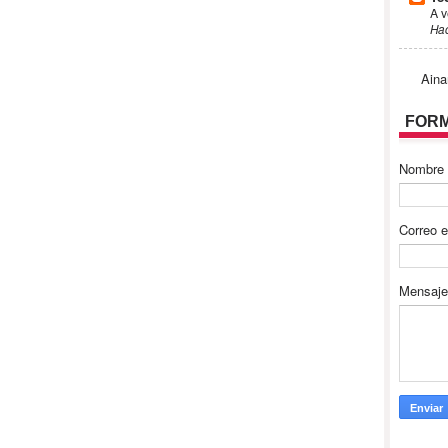
A v
Ha
Aina
FORM
Nombre
Correo e
Mensaj