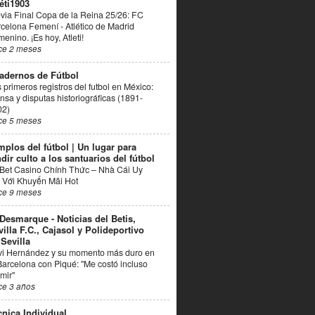
éti1903
via Final Copa de la Reina 25/26: FC
celona Femení - Atlético de Madrid
enino. ¡Es hoy, Atleti!
ce 2 meses
adernos de Fútbol
 primeros registros del futbol en México:
nsa y disputas historiográficas (1891-
02)
ce 5 meses
mplos del fútbol | Un lugar para
dir culto a los santuarios del fútbol
Bet Casino Chính Thức – Nhà Cái Uy
 Với Khuyến Mãi Hot
ce 9 meses
 Desmarque - Noticias del Betis,
villa F.C., Cajasol y Polideportivo
 Sevilla
vi Hernández y su momento más duro en
Barcelona con Piqué: "Me costó incluso
mir"
ce 3 años
cnica Individual