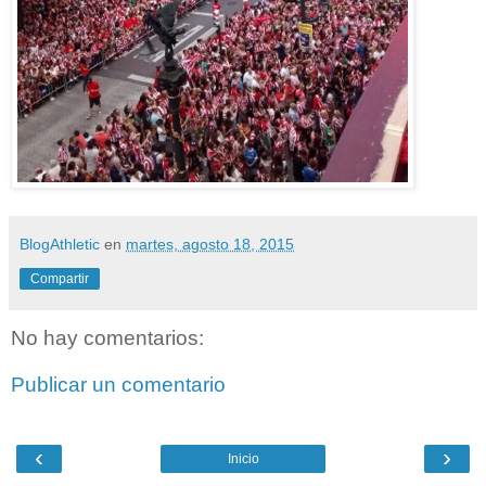
BlogAthletic
en
martes, agosto 18, 2015
Compartir
No hay comentarios:
Publicar un comentario
‹
›
Inicio