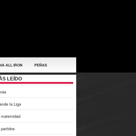
NA ALL IRON
PEÑAS
ÁS LEÍDO
més
ende la Liga
 maternidad
 partidos