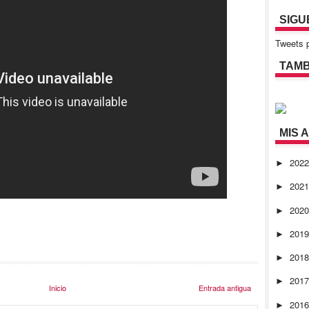
SIGU
Tweets p
TAMB
MIS 
202
►
202
►
202
►
201
►
201
►
201
►
Inicio
Entrada antigua
201
►