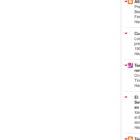
Atl
Pre
Bar
Fem
Ha
Cu
Los
pre
19
Ha
Te
ren
On
Tín
Ha
El
Se
en
Xa
el 
dor
Ha
Té