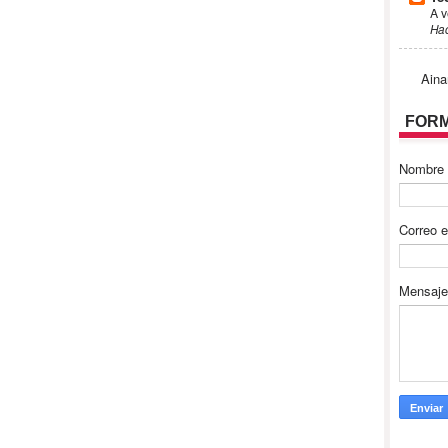
A v
Ha
Aina
FORM
Nombre
Correo e
Mensaj