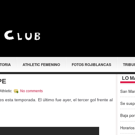
STORIA
ATHLETIC FEMENINO
FOTOS ROJIBLANCAS
TRIBU
LO M
PE
San Ma
Athletic
No comments
 esta temporada. El último fue ayer, el tercer gol frente al
Se susp
Baja por
Horarios