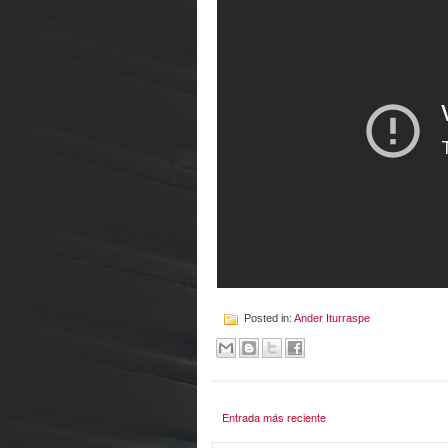
Posted in:
Ander Iturraspe
Entrada más reciente