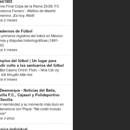
éti1903
via Final Copa de la Reina 25/26: FC
celona Femení - Atlético de Madrid
enino. ¡Es hoy, Atleti!
ce 2 meses
adernos de Fútbol
 primeros registros del futbol en México:
nsa y disputas historiográficas (1891-
02)
ce 5 meses
mplos del fútbol | Un lugar para
dir culto a los santuarios del fútbol
Bet Casino Chính Thức – Nhà Cái Uy
 Với Khuyến Mãi Hot
ce 9 meses
 Desmarque - Noticias del Betis,
villa F.C., Cajasol y Polideportivo
 Sevilla
vi Hernández y su momento más duro en
Barcelona con Piqué: "Me costó incluso
mir"
ce 3 años
cnica Individual