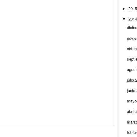
201
►
201
▼
dicie
novi
octub
septi
agos
julio
junio
mayo
abril
marz
febre