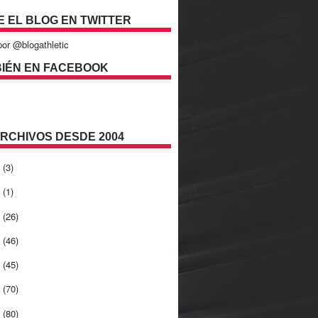
E EL BLOG EN TWITTER
or @blogathletic
IÉN EN FACEBOOK
ARCHIVOS DESDE 2004
2
(3)
1
(1)
0
(26)
9
(46)
8
(45)
7
(70)
6
(80)