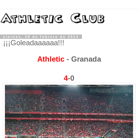
viernes, 28 de febrero de 2014
¡¡¡Goleadaaaaaa!!!
Athletic
- Granada
4
-0