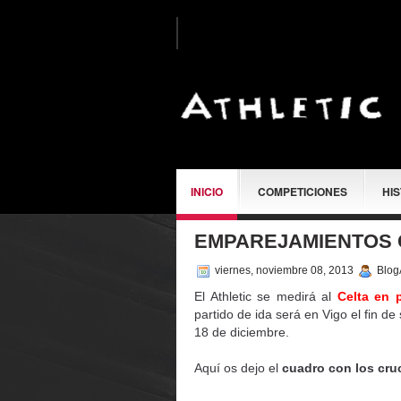
INICIO
COMPETICIONES
HI
EMPAREJAMIENTOS 
SOBRE MÍ
viernes, noviembre 08, 2013
BlogA
El Athletic se medirá al
Celta en 
partido de ida será en Vigo el fin 
18 de diciembre.
Aquí os dejo el
cuadro con los cru