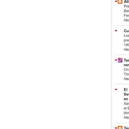
Atl
Pre
Bar
Fem
Ha
Cu
Los
pre
19
Ha
Te
ren
On
Tín
Ha
El
Se
en
Xa
el 
dor
Ha
Té