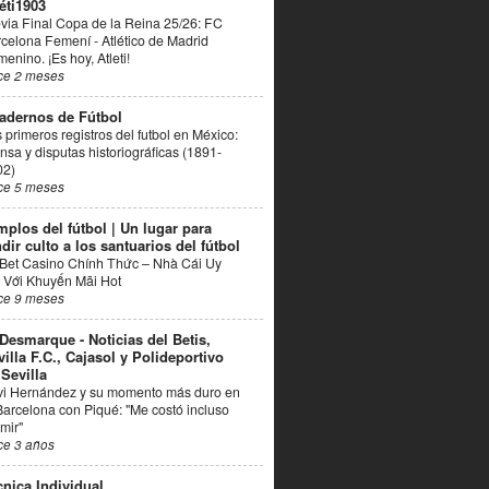
éti1903
via Final Copa de la Reina 25/26: FC
celona Femení - Atlético de Madrid
enino. ¡Es hoy, Atleti!
ce 2 meses
adernos de Fútbol
 primeros registros del futbol en México:
nsa y disputas historiográficas (1891-
02)
ce 5 meses
mplos del fútbol | Un lugar para
dir culto a los santuarios del fútbol
Bet Casino Chính Thức – Nhà Cái Uy
 Với Khuyến Mãi Hot
ce 9 meses
 Desmarque - Noticias del Betis,
villa F.C., Cajasol y Polideportivo
 Sevilla
vi Hernández y su momento más duro en
Barcelona con Piqué: "Me costó incluso
mir"
ce 3 años
cnica Individual