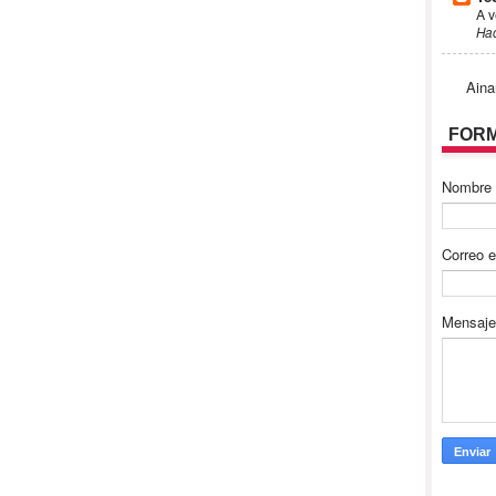
A v
Ha
Aina
FORM
Nombre
Correo e
Mensaj