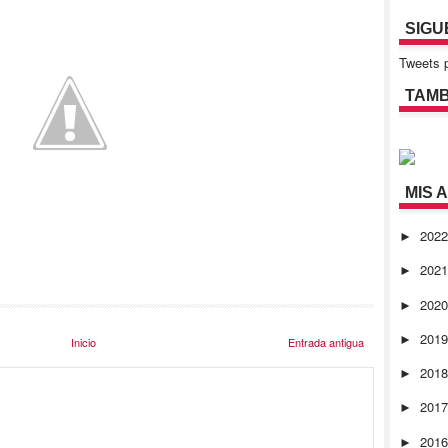
SIGU
Tweets p
TAMB
MIS 
202
►
202
►
202
►
201
►
Inicio
Entrada antigua
201
►
201
►
201
►