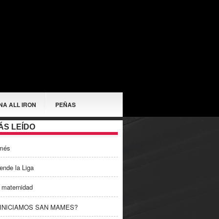
NA ALL IRON
PEÑAS
ÁS LEÍDO
més
ende la Liga
 maternidad
EINICIAMOS SAN MAMES?