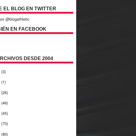
E EL BLOG EN TWITTER
or @blogathletic
IÉN EN FACEBOOK
ARCHIVOS DESDE 2004
2
(3)
1
(1)
0
(26)
9
(46)
8
(45)
7
(70)
6
(80)