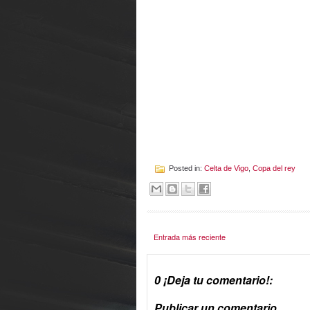
Posted in:
Celta de Vigo
,
Copa del rey
Entrada más reciente
0 ¡Deja tu comentario!:
Publicar un comentario