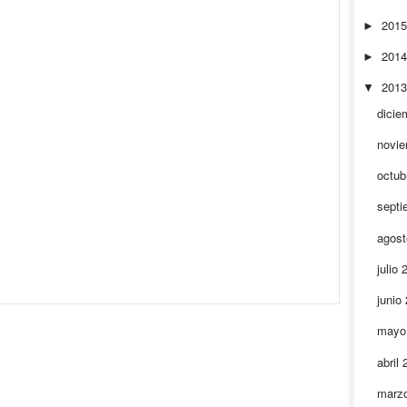
201
►
201
►
201
▼
dicie
novi
octub
septi
agos
julio
junio
mayo
abril
marz