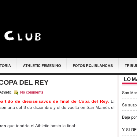
STORIA
ATHLETIC FEMENINO
FOTOS ROJIBLANCAS
TRIBU
LO M
COPA DEL REY
San Ma
thletic
No comments
partido de dieciseisavos de final de Copa del Rey.
El
Se susp
de semana del 8 de diciembre y el de vuelta en San Mamés el
Baja por
ces
que tendría el Athletic hasta la final:
Y SI R