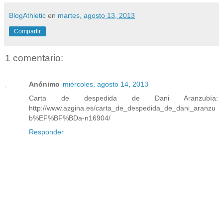
BlogAthletic
en
martes, agosto 13, 2013
Compartir
1 comentario:
Anónimo
miércoles, agosto 14, 2013
Carta de despedida de Dani Aranzubía:
http://www.azgina.es/carta_de_despedida_de_dani_aranzu
b%EF%BF%BDa-n16904/
Responder