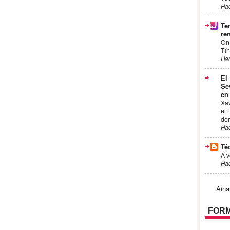
Ha
Te
ren
On
Tín
Ha
El
Se
en
Xa
el 
dor
Ha
Té
A v
Ha
Aina
FORM