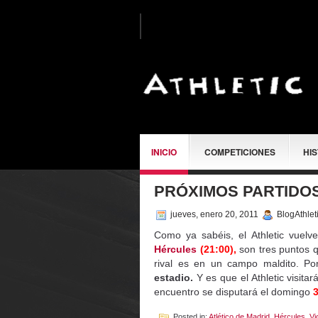
INICIO
COMPETICIONES
HI
PRÓXIMOS PARTIDO
SOBRE MÍ
jueves, enero 20, 2011
BlogAthlet
Como ya sabéis, el Athletic vuel
Hércules
(21:00),
son tres puntos 
rival es en un campo maldito. P
estadio.
Y es que el Athletic visitar
encuentro se disputará el domingo
3
Posted in:
Atlético de Madrid
,
Hércules
,
Vi