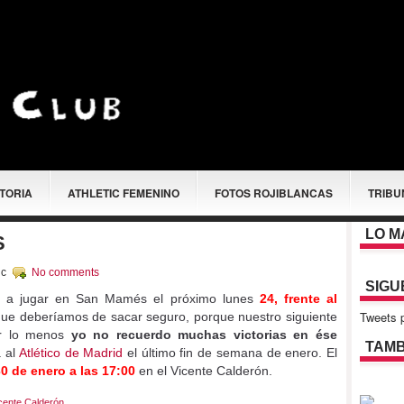
STORIA
ATHLETIC FEMENINO
FOTOS ROJIBLANCAS
TRIBU
LO M
S
ic
No comments
SIGU
ve a jugar en San Mamés el próximo lunes
24, frente al
Tweets p
que deberíamos de sacar seguro, porque nuestro siguiente
or lo menos
yo no recuerdo muchas victorias en ése
TAMB
á al
Atlético de Madrid
el último fin de semana de enero. El
0 de enero a las 17:00
en el Vicente Calderón.
cente Calderón