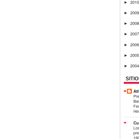
201
►
200
►
200
►
200
►
200
►
200
►
200
►
SITI
Atl
Pre
Bar
Fem
Ha
Cu
Los
pre
19