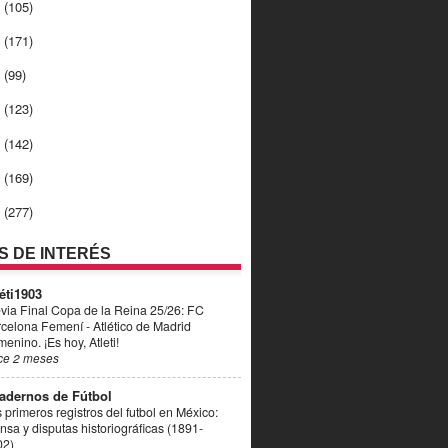
0
(105)
9
(171)
8
(99)
7
(123)
6
(142)
5
(169)
4
(277)
OS DE INTERÉS
éti1903
via Final Copa de la Reina 25/26: FC
celona Femení - Atlético de Madrid
enino. ¡Es hoy, Atleti!
ce 2 meses
adernos de Fútbol
 primeros registros del futbol en México:
nsa y disputas historiográficas (1891-
02)