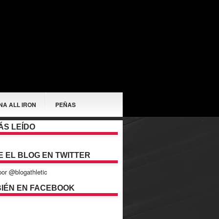
NA ALL IRON
PEÑAS
ÁS LEÍDO
E EL BLOG EN TWITTER
or @blogathletic
IÉN EN FACEBOOK