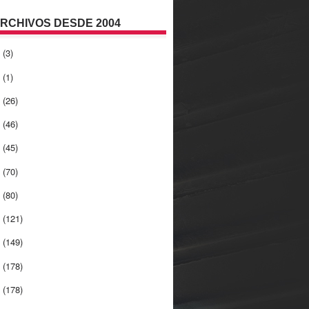
ARCHIVOS DESDE 2004
2
(3)
1
(1)
0
(26)
9
(46)
8
(45)
7
(70)
6
(80)
5
(121)
4
(149)
3
(178)
2
(178)