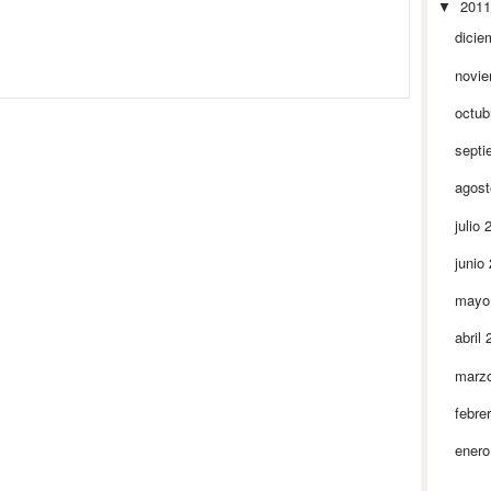
201
▼
dicie
novi
octub
septi
agos
julio
junio
mayo
abril
marz
febre
ener