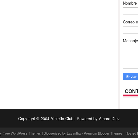
Nombre
Correo e
Mensaj
CONT
Copyright © 2004
Athletic Club
| Powered by
Ainara Díez
by
Free WordPress Themes
| Bloggerized by
Lasantha
-
Premium Blogger Themes
|
Hosted 