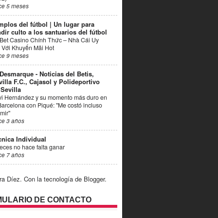
ce 5 meses
mplos del fútbol | Un lugar para
dir culto a los santuarios del fútbol
Bet Casino Chính Thức – Nhà Cái Uy
 Với Khuyến Mãi Hot
ce 9 meses
 Desmarque - Noticias del Betis,
villa F.C., Cajasol y Polideportivo
 Sevilla
vi Hernández y su momento más duro en
Barcelona con Piqué: "Me costó incluso
mir"
ce 3 años
cnica Individual
eces no hace falta ganar
ce 7 años
ra Díez. Con la tecnología de
Blogger
.
ULARIO DE CONTACTO