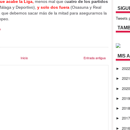
ue acabe la Liga,
menos mal que c
uatro de los partidos
Málaga y Deportivo),
y solo dos fuera
(Osasuna y Real
SIGU
 que debemos sacar más de la mitad para asegurarnos la
Tweets p
opeo.
TAMB
a
MIS 
Inicio
Entrada antigua
202
►
202
►
202
►
201
►
201
►
201
►
201
►