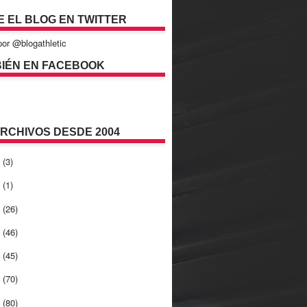
E EL BLOG EN TWITTER
or @blogathletic
IÉN EN FACEBOOK
ARCHIVOS DESDE 2004
2
(3)
1
(1)
0
(26)
9
(46)
8
(45)
7
(70)
6
(80)