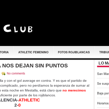
STORIA
ATHLETIC FEMENINO
FOTOS ROJIBLANCAS
TRIBU
LO M
A NOS DEJAN SIN PUNTOS
San Ma
c
No comments
lla y con el gol average en contra. Y es que el partido de
Se susp
 complicado, pero no perdíamos la esperanza de sumar al
 esta noche en Mestalla, está claro que
no merecimos
Baja por
iciente por parte de los rojiblancos.
ALENCIA-
ATHLETIC
Horarios
2-
0