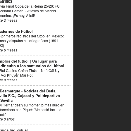
éti1903
via Final Copa de la Reina 25/26: FC
celona Femení - Atlético de Madrid
enino. ¡Es hoy, Atleti!
ce 2 meses
adernos de Fútbol
 primeros registros del futbol en México:
nsa y disputas historiográficas (1891-
02)
ce 5 meses
mplos del fútbol | Un lugar para
dir culto a los santuarios del fútbol
Bet Casino Chính Thức – Nhà Cái Uy
 Với Khuyến Mãi Hot
ce 9 meses
 Desmarque - Noticias del Betis,
villa F.C., Cajasol y Polideportivo
 Sevilla
vi Hernández y su momento más duro en
Barcelona con Piqué: "Me costó incluso
mir"
ce 3 años
cnica Individual