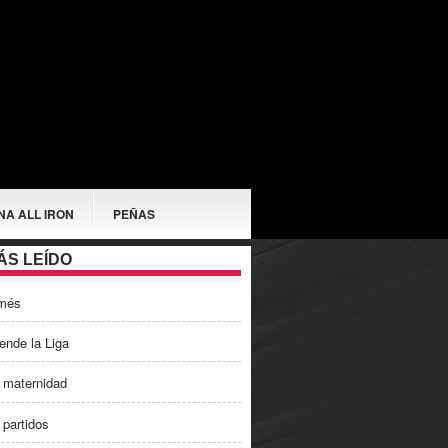
NA ALL IRON
PEÑAS
ÁS LEÍDO
més
ende la Liga
 maternidad
 partidos