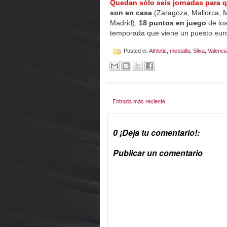
Quedan sólo seis jornadas para q
son en casa
(Zaragoza, Mallorca, 
Madrid),
18 puntos en juego
de los
temporada que viene un puesto eur
Posted in:
Athletic
,
mestalla
,
Silva
,
Valenci
Entrada más reciente
0 ¡Deja tu comentario!:
Publicar un comentario