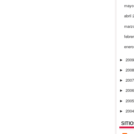
mayo
abril
marz
febre
ener
200
►
200
►
200
►
200
►
200
►
200
►
SITI