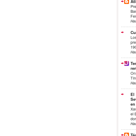
Atl
Pre
Bar
Fem
Ha
Cu
Los
pre
19
Ha
Te
ren
On
Tín
Ha
El
Se
en
Xa
el 
dor
Ha
Té