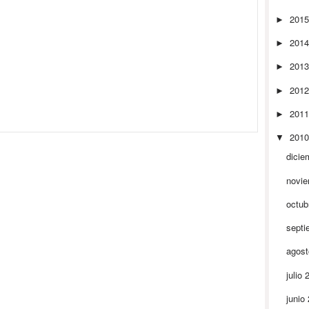
201
►
201
►
201
►
201
►
201
►
201
▼
dicie
novi
octub
septi
agos
julio
junio