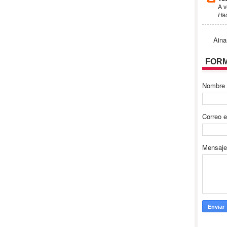
A v
Ha
Aina
FORM
Nombre
Correo e
Mensaj