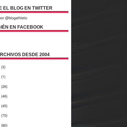
E EL BLOG EN TWITTER
or @blogathletic
IÉN EN FACEBOOK
ARCHIVOS DESDE 2004
2
(3)
1
(1)
0
(26)
9
(46)
8
(45)
7
(70)
6
(80)