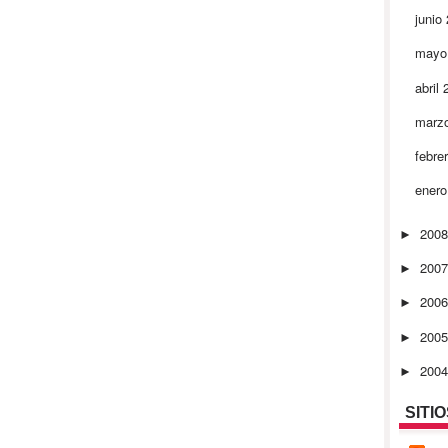
junio
mayo
abril
marz
febre
ener
200
►
200
►
200
►
200
►
200
►
SITI