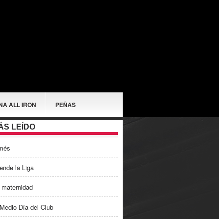
NA ALL IRON
PEÑAS
ÁS LEÍDO
més
ende la Liga
 maternidad
Medio Día del Club