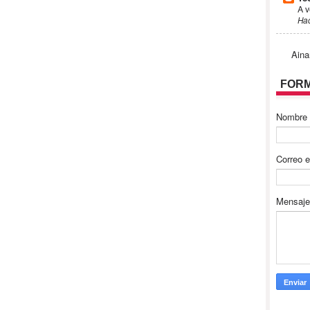
A v
Ha
Aina
FORM
Nombre
Correo e
Mensaj