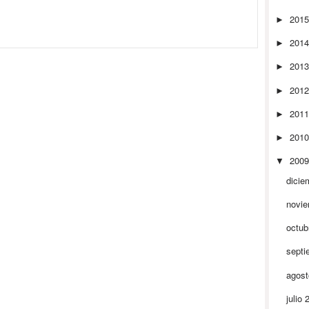
201
►
201
►
201
►
201
►
201
►
201
►
200
▼
dicie
novi
octub
septi
agos
julio