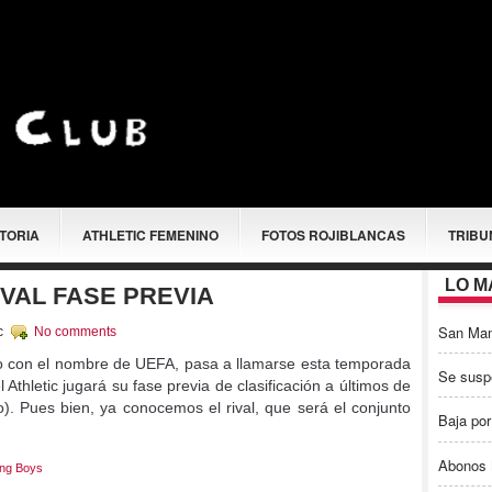
STORIA
ATHLETIC FEMENINO
FOTOS ROJIBLANCAS
TRIBU
LO M
IVAL FASE PREVIA
San Ma
ic
No comments
 con el nombre de UEFA, pasa a llamarse esta temporada
Se susp
Athletic jugará su fase previa de clasificación a últimos de
o). Pues bien, ya conocemos el rival, que será el conjunto
Baja por
Abonos 
ng Boys