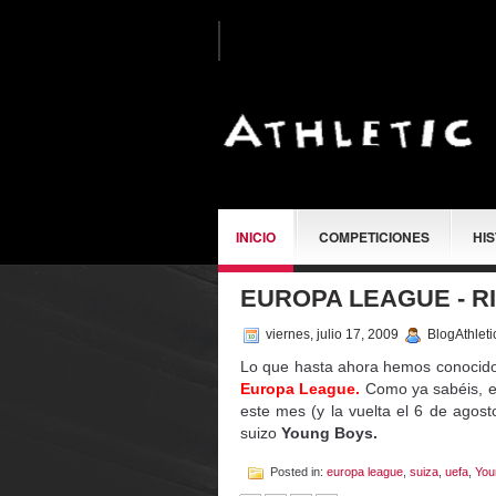
INICIO
COMPETICIONES
HI
EUROPA LEAGUE - R
SOBRE MÍ
viernes, julio 17, 2009
BlogAthlet
Lo que hasta ahora hemos conocido
Europa League.
Como ya sabéis, el 
este mes (y la vuelta el 6 de agost
suizo
Young Boys.
Posted in:
europa league
,
suiza
,
uefa
,
You