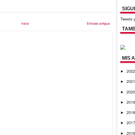
SIGU
Tweets p
Inicio
Entrada antigua
TAMB
MIS 
202
►
202
►
202
►
201
►
201
►
201
►
201
►