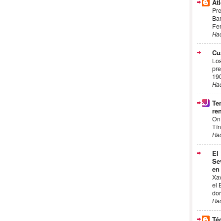
Atl
Pre
Bar
Fem
Ha
Cu
Los
pre
19
Ha
Te
ren
On
Tín
Ha
El
Se
en
Xa
el 
dor
Ha
Té