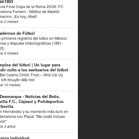
éti1903
via Final Copa de la Reina 25/26: FC
celona Femení - Atlético de Madrid
enino. ¡Es hoy, Atleti!
ce 2 meses
adernos de Fútbol
 primeros registros del futbol en México:
nsa y disputas historiográficas (1891-
02)
ce 5 meses
mplos del fútbol | Un lugar para
dir culto a los santuarios del fútbol
Bet Casino Chính Thức – Nhà Cái Uy
 Với Khuyến Mãi Hot
ce 10 meses
 Desmarque - Noticias del Betis,
villa F.C., Cajasol y Polideportivo
 Sevilla
vi Hernández y su momento más duro en
Barcelona con Piqué: "Me costó incluso
mir"
ce 3 años
cnica Individual