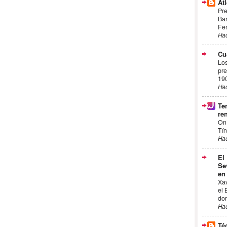
Atl
Pre
Bar
Fem
Ha
Cu
Los
pre
19
Ha
Te
ren
On
Tín
Ha
El
Se
en
Xa
el 
dor
Ha
Té