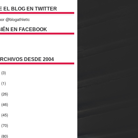
E EL BLOG EN TWITTER
or @blogathletic
IÉN EN FACEBOOK
ARCHIVOS DESDE 2004
2
(3)
1
(1)
0
(26)
9
(46)
8
(45)
7
(70)
6
(80)