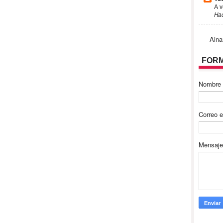
A v
Ha
Aina
FORM
Nombre
Correo e
Mensaj