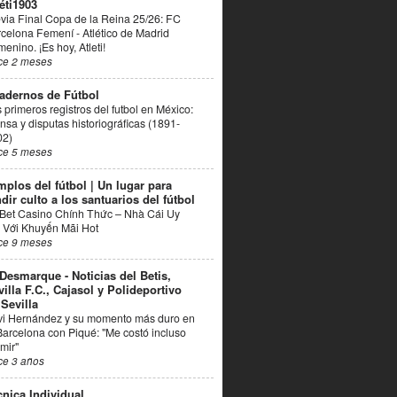
éti1903
via Final Copa de la Reina 25/26: FC
celona Femení - Atlético de Madrid
enino. ¡Es hoy, Atleti!
ce 2 meses
adernos de Fútbol
 primeros registros del futbol en México:
nsa y disputas historiográficas (1891-
02)
ce 5 meses
mplos del fútbol | Un lugar para
dir culto a los santuarios del fútbol
Bet Casino Chính Thức – Nhà Cái Uy
 Với Khuyến Mãi Hot
ce 9 meses
 Desmarque - Noticias del Betis,
villa F.C., Cajasol y Polideportivo
 Sevilla
vi Hernández y su momento más duro en
Barcelona con Piqué: "Me costó incluso
mir"
ce 3 años
cnica Individual