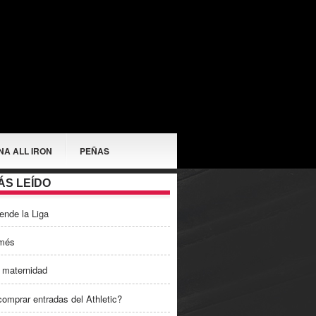
NA ALL IRON
PEÑAS
ÁS LEÍDO
ende la Liga
més
 maternidad
omprar entradas del Athletic?