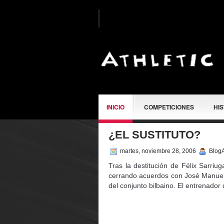
INICIO
COMPETICIONES
HI
¿EL SUSTITUTO?
SOBRE MÍ
martes, noviembre 28, 2006
BlogA
Tras la destitución de Félix Sarriug
cerrando acuerdos con José Manuel 
del conjunto bilbaino. El entrenador