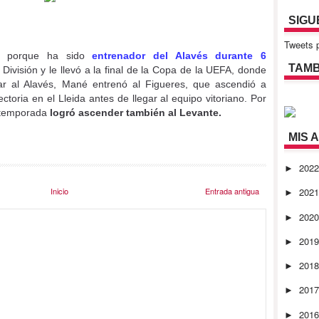
SIGU
Tweets p
 porque ha sido
entrenador del Alavés durante 6
TAMB
División y le llevó a la final de la Copa de la UEFA, donde
r al Alavés, Mané entrenó al Figueres, que ascendió a
ctoria en el Lleida antes de llegar al equipo vitoriano. Por
a temporada
logró ascender también al Levante.
MIS 
202
►
Inicio
Entrada antigua
202
►
202
►
201
►
201
►
201
►
201
►