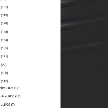
5
(121)
4
(149)
3
(178)
2
(178)
1
(154)
0
(105)
9
(171)
8
(99)
7
(123)
6
(142)
mbre 2006
(12)
embre 2006
(17)
re 2006
(7)