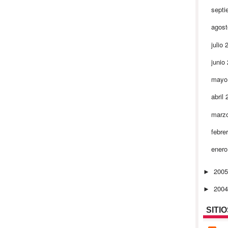
septi
agos
julio
junio
mayo
abril
marz
febre
ener
200
►
200
►
SITI