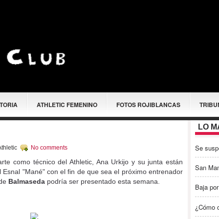
STORIA
ATHLETIC FEMENINO
FOTOS ROJIBLANCAS
TRIBU
LO M
Se susp
thletic
No comments
arte como técnico del Athletic, Ana Urkijo y su junta están
San Ma
Esnal "Mané" con el fin de que sea el próximo entrenador
 de
Balmaseda
podría ser presentado esta semana.
Baja por
¿Cómo c