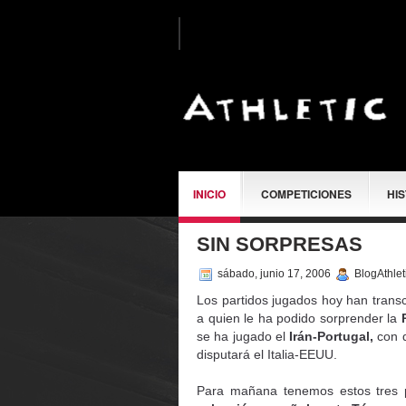
INICIO
COMPETICIONES
HI
SIN SORPRESAS
SOBRE MÍ
sábado, junio 17, 2006
BlogAthlet
Los partidos jugados hoy han transc
a quien le ha podido sorprender la
se ha jugado el
Irán-Portugal,
con d
disputará el Italia-EEUU.
Para mañana tenemos estos tres p