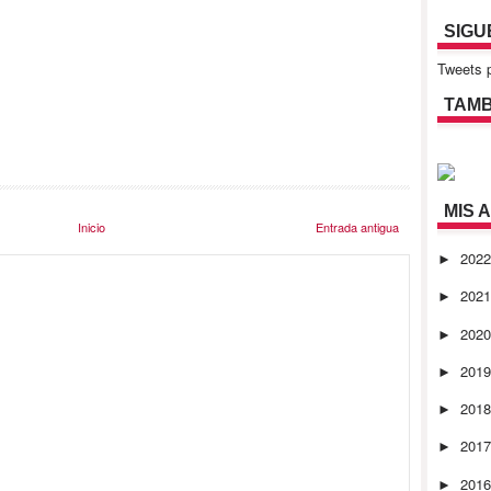
SIGU
Tweets p
TAMB
MIS 
Inicio
Entrada antigua
202
►
202
►
202
►
201
►
201
►
201
►
201
►