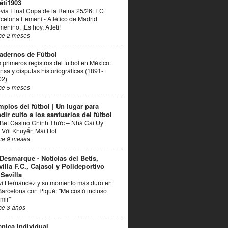
éti1903
via Final Copa de la Reina 25/26: FC
celona Femení - Atlético de Madrid
enino. ¡Es hoy, Atleti!
ce 2 meses
adernos de Fútbol
 primeros registros del futbol en México:
nsa y disputas historiográficas (1891-
02)
ce 5 meses
mplos del fútbol | Un lugar para
dir culto a los santuarios del fútbol
Bet Casino Chính Thức – Nhà Cái Uy
 Với Khuyến Mãi Hot
ce 9 meses
 Desmarque - Noticias del Betis,
villa F.C., Cajasol y Polideportivo
 Sevilla
vi Hernández y su momento más duro en
Barcelona con Piqué: "Me costó incluso
mir"
ce 3 años
cnica Individual