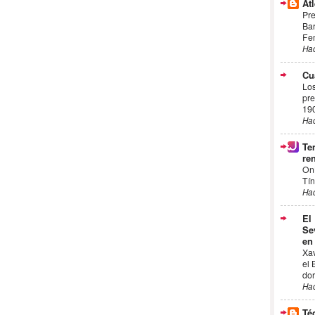
Atl
Pre
Bar
Fem
Ha
Cu
Los
pre
19
Ha
Te
ren
On
Tín
Ha
El
Se
en
Xa
el 
dor
Ha
Té