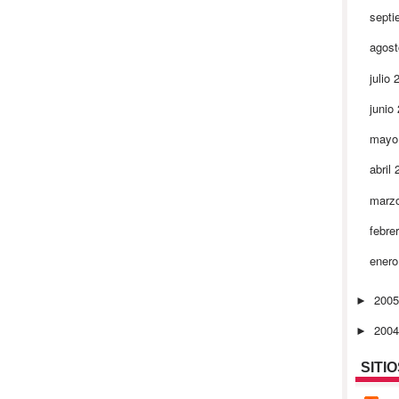
septi
agos
julio
junio
mayo
abril
marz
febre
ener
200
►
200
►
SITI