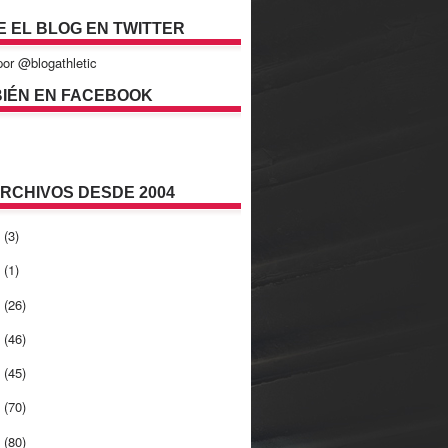
E EL BLOG EN TWITTER
or @blogathletic
IÉN EN FACEBOOK
ARCHIVOS DESDE 2004
2
(3)
1
(1)
0
(26)
9
(46)
8
(45)
7
(70)
6
(80)