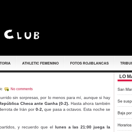
STORIA
ATHLETIC FEMENINO
FOTOS ROJIBLANCAS
TRIBU
LO M
San Ma
ic
No comments
urrido sin sorpresas, por lo menos para mí, aunque si hay
Se susp
República Checa ante Ganha (0-2).
Hasta ahora también
errota de Irán por
0-2,
que pasa a octavos. Esta noche se
Baja por
Horarios
artidos, y recuerdo que el
lunes a las 21:00 juega la