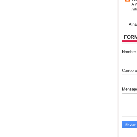
A v
Ha
Aina
FORM
Nombre
Correo e
Mensaj