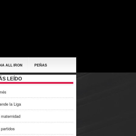
NA ALL IRON
PEÑAS
ÁS LEÍDO
més
ende la Liga
 maternidad
 partidos