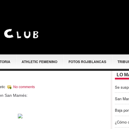
STORIA
ATHLETIC FEMENINO
FOTOS ROJIBLANCAS
TRIBU
LO M
Se susp
etic
No comments
 en San Mamés:
San Ma
Baja por
¿Cómo c