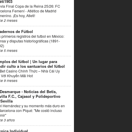
éti1903
via Final Copa de la Reina 25/26: FC
celona Femení - Atlético de Madrid
enino. ¡Es hoy, Atleti!
ce 2 meses
adernos de Fútbol
 primeros registros del futbol en México:
nsa y disputas historiográficas (1891-
02)
ce 5 meses
mplos del fútbol | Un lugar para
dir culto a los santuarios del fútbol
Bet Casino Chính Thức – Nhà Cái Uy
 Với Khuyến Mãi Hot
ce 9 meses
 Desmarque - Noticias del Betis,
villa F.C., Cajasol y Polideportivo
 Sevilla
vi Hernández y su momento más duro en
Barcelona con Piqué: "Me costó incluso
mir"
ce 3 años
cnica Individual