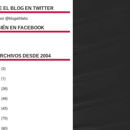
E EL BLOG EN TWITTER
or @blogathletic
IÉN EN FACEBOOK
ARCHIVOS DESDE 2004
2
(3)
1
(1)
0
(26)
9
(46)
8
(45)
7
(70)
6
(80)