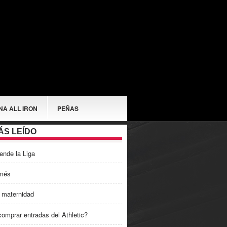
NA ALL IRON
PEÑAS
ÁS LEÍDO
ende la Liga
més
 maternidad
omprar entradas del Athletic?