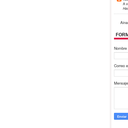
A v
Ha
Aina
FORM
Nombre
Correo e
Mensaj