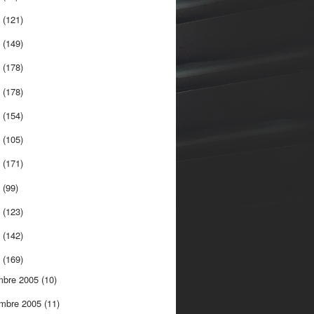
5
(121)
4
(149)
3
(178)
2
(178)
1
(154)
0
(105)
9
(171)
8
(99)
7
(123)
6
(142)
5
(169)
mbre 2005
(10)
embre 2005
(11)