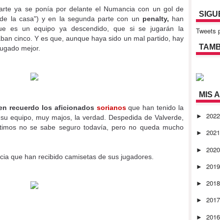
arte ya se ponía por delante el Numancia con un gol de
SIGU
de la casa") y en la segunda parte con un
penalty,
han
ue es un equipo ya descendido, que si se jugarán la
Tweets p
an cinco. Y es que, aunque haya sido un mal partido, hay
TAMB
jugado mejor.
MIS 
en recuerdo los aficionados
sorianos
que han tenido la
202
►
a su equipo, muy majos, la verdad. Despedida de Valverde,
últimos no se sabe seguro todavía, pero no queda mucho
202
►
202
►
cia que han recibido camisetas de sus jugadores.
201
►
201
►
201
►
201
►