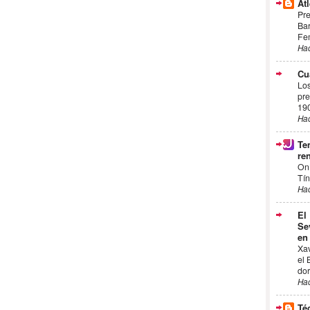
Atl
Pre
Bar
Fem
Ha
Cu
Los
pre
19
Ha
Te
ren
On
Tín
Ha
El
Se
en
Xa
el 
dor
Ha
Té