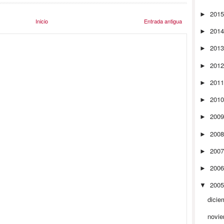
201
►
Inicio
Entrada antigua
201
►
201
►
201
►
201
►
201
►
200
►
200
►
200
►
200
►
200
▼
dicie
novi