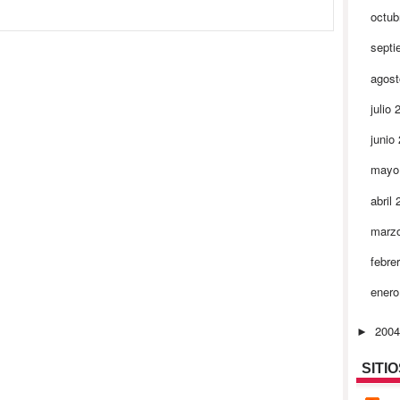
octub
septi
agos
julio
junio
mayo
abril
marz
febre
ener
200
►
SITI