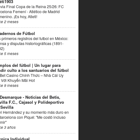
éti1903
via Final Copa de la Reina 25/26: FC
celona Femení - Atlético de Madrid
enino. ¡Es hoy, Atleti!
ce 2 meses
adernos de Fútbol
 primeros registros del futbol en México:
nsa y disputas historiográficas (1891-
02)
ce 5 meses
mplos del fútbol | Un lugar para
dir culto a los santuarios del fútbol
Bet Casino Chính Thức – Nhà Cái Uy
 Với Khuyến Mãi Hot
ce 9 meses
 Desmarque - Noticias del Betis,
villa F.C., Cajasol y Polideportivo
 Sevilla
vi Hernández y su momento más duro en
Barcelona con Piqué: "Me costó incluso
mir"
ce 3 años
cnica Individual