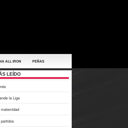
NA ALL IRON
PEÑAS
ÁS LEÍDO
més
ende la Liga
 maternidad
 partidos