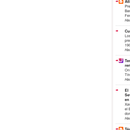
Atl
Pre
Bar
Fem
Ha
Cu
Los
pre
19
Ha
Te
ren
On
Tín
Ha
El
Se
en
Xa
el 
dor
Ha
Té