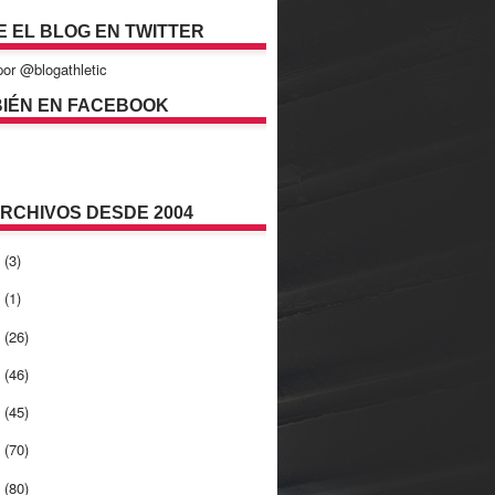
E EL BLOG EN TWITTER
or @blogathletic
IÉN EN FACEBOOK
ARCHIVOS DESDE 2004
2
(3)
1
(1)
0
(26)
9
(46)
8
(45)
7
(70)
6
(80)