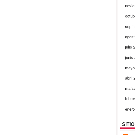
novi
octub
septi
agos
julio
junio
mayo
abril
marz
febre
ener
SITI