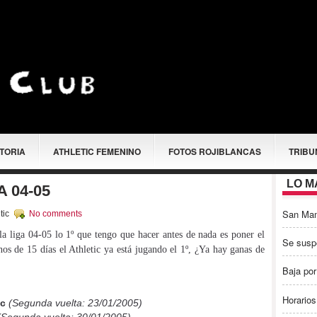
STORIA
ATHLETIC FEMENINO
FOTOS ROJIBLANCAS
TRIBU
LO M
 04-05
San Ma
tic
No comments
la liga 04-05 lo 1º que tengo que hacer antes de nada es poner el
Se susp
os de 15 días el Athletic ya está jugando el 1º, ¿Ya hay ganas de
Baja por
Horarios
ic
(Segunda vuelta: 23/01/2005)