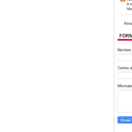
A v
Ha
Aina
FORM
Nombre
Correo e
Mensaj