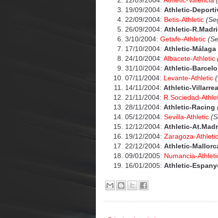
12/09/2004:
Athletic-Valencia
(
19/09/2004:
Athletic-Deport
22/09/2004:
Betis-Athletic
(Seg
26/09/2004:
Athletic-R.Madr
3/10/2004:
Getafe-Athletic
(Se
17/10/2004:
Athletic-Málaga
24/10/2004:
Albacete-Athletic
31/10/2004:
Athletic-Barcel
07/11/2004:
Levante-Athletic
(
14/11/2004:
Athletic-Villarrea
21/11/2004:
R.Sociedad-Athlet
28/11/2004:
Athletic-Racing
05/12/2004:
Sevilla-Athletic
(S
12/12/2004:
Athletic-At.Madr
19/12/2004:
Zaragoza-Athleti
22/12/2004:
Athletic-Mallorc
09/01/2005:
Numancia-Athleti
16/01/2005:
Athletic-Espany