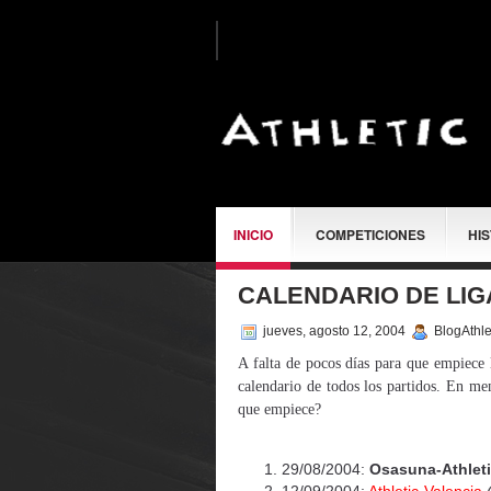
INICIO
COMPETICIONES
HI
CALENDARIO DE LIGA
SOBRE MÍ
jueves, agosto 12, 2004
BlogAthle
A falta de pocos días para que empiece 
calendario de todos los partidos. En men
que empiece?
29/08/2004:
Osasuna-Athlet