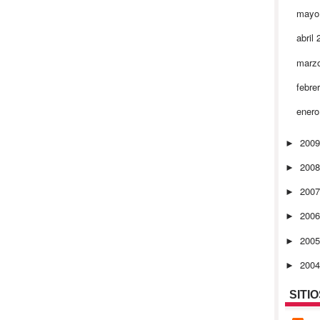
mayo
abril
marz
febre
ener
200
►
200
►
200
►
200
►
200
►
200
►
SITI