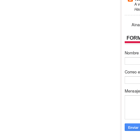
A v
Ha
Aina
FORM
Nombre
Correo e
Mensaj