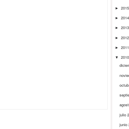
201
►
201
►
201
►
201
►
201
►
201
▼
dicie
novi
octub
septi
agos
julio
junio