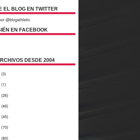
E EL BLOG EN TWITTER
or @blogathletic
IÉN EN FACEBOOK
ARCHIVOS DESDE 2004
2
(3)
1
(1)
0
(26)
9
(46)
8
(45)
7
(70)
6
(80)