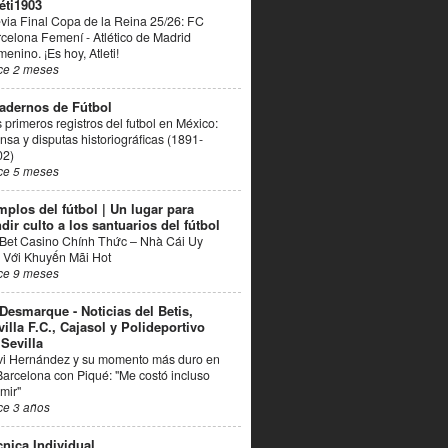
éti1903
via Final Copa de la Reina 25/26: FC
celona Femení - Atlético de Madrid
enino. ¡Es hoy, Atleti!
ce 2 meses
adernos de Fútbol
 primeros registros del futbol en México:
nsa y disputas historiográficas (1891-
02)
ce 5 meses
mplos del fútbol | Un lugar para
dir culto a los santuarios del fútbol
Bet Casino Chính Thức – Nhà Cái Uy
 Với Khuyến Mãi Hot
ce 9 meses
 Desmarque - Noticias del Betis,
villa F.C., Cajasol y Polideportivo
 Sevilla
vi Hernández y su momento más duro en
Barcelona con Piqué: "Me costó incluso
mir"
ce 3 años
cnica Individual