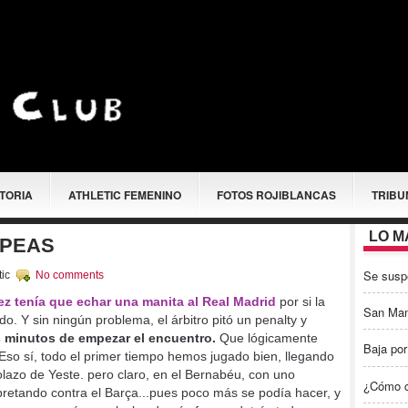
STORIA
ATHLETIC FEMENINO
FOTOS ROJIBLANCAS
TRIBU
LO M
OPEAS
Se susp
tic
No comments
z tenía que echar una manita al Real Madrid
por si la
San Ma
ido. Y sin ningún problema, el árbitro pitó un penalty y
 minutos de empezar el encuentro.
Que lógicamente
Baja por
 Eso sí, todo el primer tiempo hemos jugado bien, llegando
olazo de Yeste. pero claro, en el Bernabéu, con uno
¿Cómo c
apretando contra el Barça...pues poco más se podía hacer, y