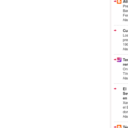
Atl
Pre
Bar
Fem
Ha
Cu
Los
pre
19
Ha
Te
ren
On
Tín
Ha
El
Se
en
Xa
el 
dor
Ha
Té