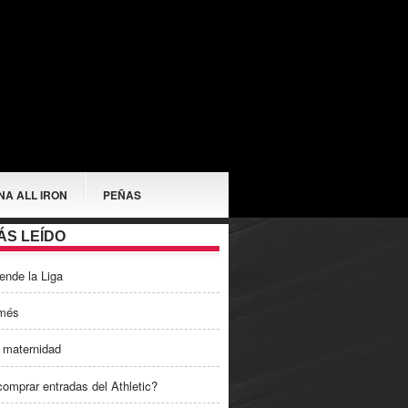
NA ALL IRON
PEÑAS
ÁS LEÍDO
ende la Liga
més
 maternidad
omprar entradas del Athletic?