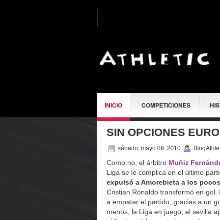
INICIO
COMPETICIONES
HI
SIN OPCIONES EUR
SOBRE MÍ
sábado, mayo 08, 2010
BlogAthle
Como no, el árbitro
Muñiz Fernánde
Liga se le complica en el último part
expulsó a Amorebieta a los pocos
Cristian Ronaldo transformó en gol.
a empatar el partido, gracias a un g
menos, la Liga en juego, el sevilla 