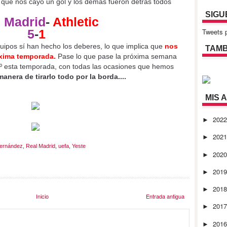
, que nos cayó un gol y los demás fueron detrás todos
SIGU
 Madrid
-
Athletic
Tweets p
5
-
1
ipos sí han hecho los deberes, lo que implica que
nos
TAMB
xima temporada.
Pase lo que pase la próxima semana
á 8º esta temporada, con todas las ocasiones que hemos
anera de tirarlo todo por la borda....
MIS 
202
►
202
►
ernández
,
Real Madrid
,
uefa
,
Yeste
202
►
201
►
201
►
Inicio
Entrada antigua
201
►
201
►