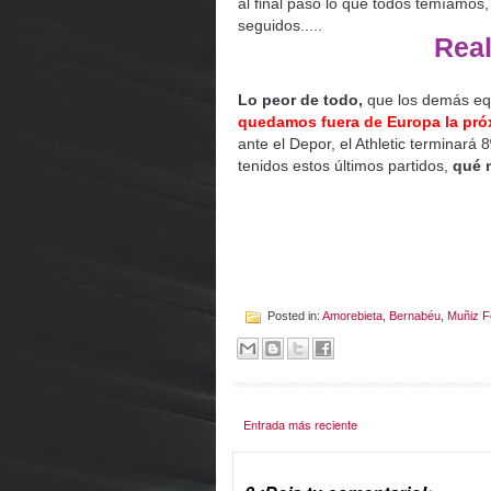
al final pasó lo que todos temíamos
seguidos.....
Real
Lo peor de todo,
que los demás equ
quedamos fuera de Europa la pró
ante el Depor, el Athletic terminar
tenidos estos últimos partidos,
qué m
Posted in:
Amorebieta
,
Bernabéu
,
Muñiz F
Entrada más reciente